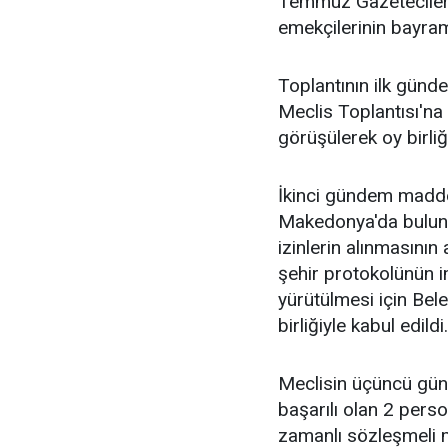
Temmuz Gazeteciler 
emekçilerinin bayramı
Toplantının ilk gün
Meclis Toplantısı'na a
görüşülerek oy birliği
İkinci gündem madde
Makedonya'da buluna
izinlerin alınmasının
şehir protokolünün im
yürütülmesi için Bele
birliğiyle kabul edildi.
Meclisin üçüncü gün
başarılı olan 2 per
zamanlı sözleşmeli m