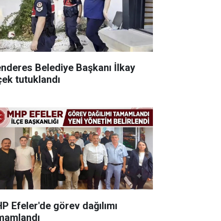
nderes Belediye Başkanı İlkay
çek tutuklandı
P Efeler'de görev dağılımı
mamlandı