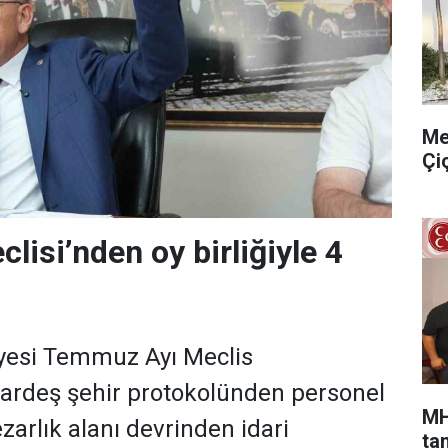
Me
Çi
lisi’nden oy birliğiyle 4
iyesi Temmuz Ayı Meclis
kardeş şehir protokolünden personel
MH
zarlık alanı devrinden idari
ta