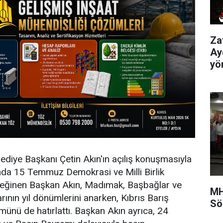
Za
Ay
yö
lediye Başkanı Çetin Akın'ın açılış konuşmasıyla
da 15 Temmuz Demokrasi ve Milli Birlik
eğinen Başkan Akın, Madımak, Başbağlar ve
MH
rının yıl dönümlerini anarken, Kıbrıs Barış
Sö
münü de hatırlattı. Başkan Akın ayrıca, 24