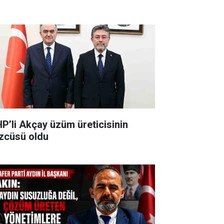
P’li Akçay üzüm üreticisinin
zcüsü oldu