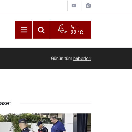
Aydın
22 °C
06:17
DENİB Başkanı Uğurlu ihracatçıların taleplerini B
Günün tüm
haberleri
yaset