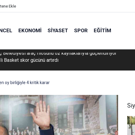
itene Ekle
NCEL
EKONOMI
SIYASET
SPOR
EĞITIM
li Basket skor gücünü artırdı
 oy birliğiyle 4 kritik karar
Si