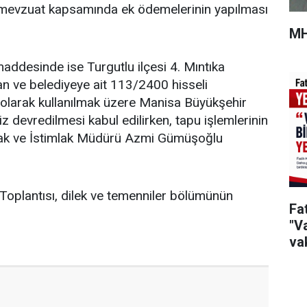
li mevzuat kapsamında ek ödemelerinin yapılması
MH
desinde ise Turgutlu ilçesi 4. Mıntıka
n ve belediyeye ait 113/2400 hisseli
 olarak kullanılmak üzere Manisa Büyükşehir
z devredilmesi kabul edilirken, tapu işlemlerinin
lak ve İstimlak Müdürü Azmi Gümüşoğlu
oplantısı, dilek ve temenniler bölümünün
Fa
"Va
vak