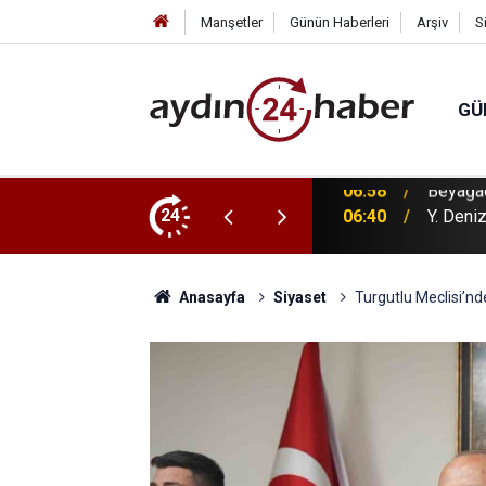
Manşetler
Günün Haberleri
Arşiv
S
GÜ
u öz kaynaklarıyla güçlendiriyor
24
06:40
Y. Deniz
Anasayfa
Siyaset
Turgutlu Meclisi’nden