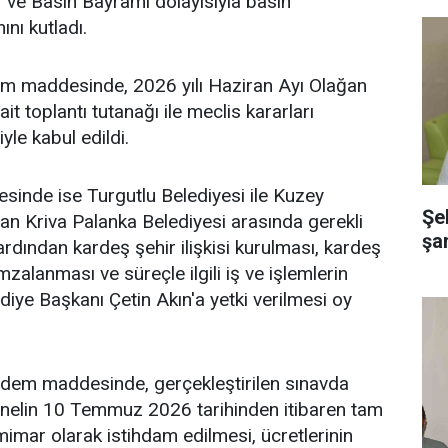
ve Basın Bayramı dolayısıyla basın
nı kutladı.
dem maddesinde, 2026 yılı Haziran Ayı Olağan
it toplantı tutanağı ile meclis kararları
yle kabul edildi.
sinde ise Turgutlu Belediyesi ile Kuzey
Şe
n Kriva Palanka Belediyesi arasında gerekli
şa
 ardından kardeş şehir ilişkisi kurulması, kardeş
zalanması ve süreçle ilgili iş ve işlemlerin
diye Başkanı Çetin Akın'a yetki verilmesi oy
dem maddesinde, gerçekleştirilen sınavda
sonelin 10 Temmuz 2026 tarihinden itibaren tam
imar olarak istihdam edilmesi, ücretlerinin