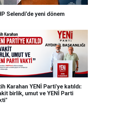
P Selendi’de yeni dönem
tih Karahan YENİ Parti'ye katıldı:
kit birlik, umut ve YENİ Parti
ti"