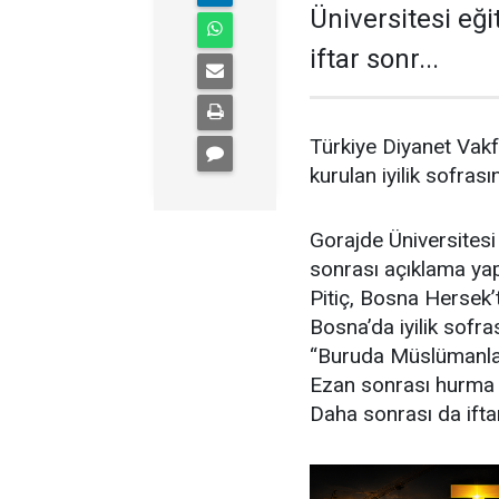
Üniversitesi eğ
iftar sonr...
Türkiye Diyanet Vak
kurulan iyilik sofras
Gorajde Üniversitesi 
sonrası açıklama y
Pitiç, Bosna Hersek’
Bosna’da iyilik sofras
“Buruda Müslümanlar
Ezan sonrası hurma i
Daha sonrası da iftar