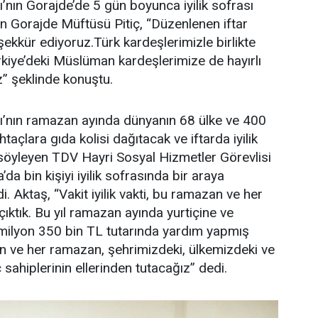
ı’nın Gorajde’de 5 gün boyunca iyilik sofrası
n Gorajde Müftüsü Pitiç, “Düzenlenen iftar
şekkür ediyoruz.Türk kardeşlerimizle birlikte
kiye’deki Müslüman kardeşlerimize de hayırlı
” şeklinde konuştu.
fı’nın ramazan ayında dünyanın 68 ülke ve 400
taçlara gıda kolisi dağıtacak ve iftarda iyilik
 söyleyen TDV Hayri Sosyal Hizmetler Görevlisi
a bin kişiyi iyilik sofrasında bir araya
i. Aktaş, “Vakit iyilik vakti, bu ramazan ve her
ıktık. Bu yıl ramazan ayında yurtiçine ve
 milyon 350 bin TL tutarında yardım yapmış
n ve her ramazan, şehrimizdeki, ülkemizdeki ve
sahiplerinin ellerinden tutacağız” dedi.