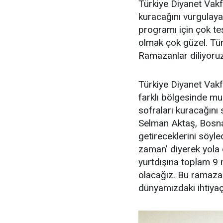
Türkiye Diyanet Vakf
kuracağını vurgulaya
programı için çok te
olmak çok güzel. Tür
Ramazanlar diliyoruz
Türkiye Diyanet Vak
farklı bölgesinde muh
sofraları kuracağını
Selman Aktaş, Bosna’d
getireceklerini söyled
zaman’ diyerek yola ç
yurtdışına toplam 9
olacağız. Bu ramaza
dünyamızdaki ihtiyaç 