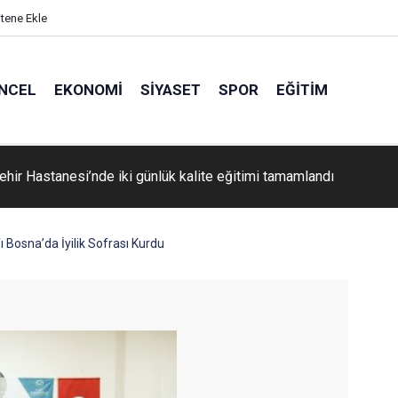
itene Ekle
NCEL
EKONOMI
SIYASET
SPOR
EĞITIM
ehir Hastanesi’nde iki günlük kalite eğitimi tamamlandı
 Bosna’da İyilik Sofrası Kurdu