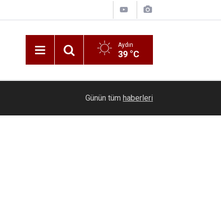
Aydın
39 °C
16:29
Efeler Belediyesi’nden Kocagür Mahallesi’ne da
Günün tüm
haberleri