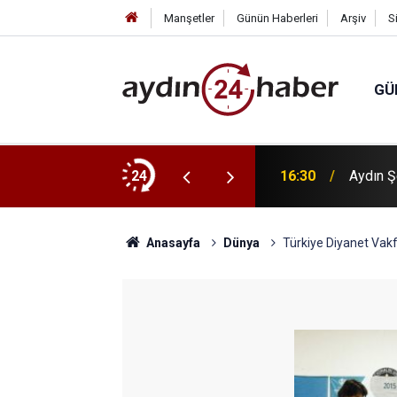
Manşetler
Günün Haberleri
Arşiv
S
GÜ
ri güldürdü
24
16:30
Aydın Ş
Anasayfa
Dünya
Türkiye Diyanet Vakfı