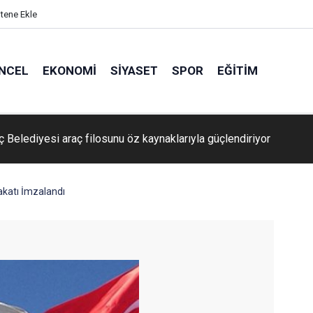
itene Ekle
NCEL
EKONOMI
SIYASET
SPOR
EĞITIM
li Basket skor gücünü artırdı
akatı İmzalandı