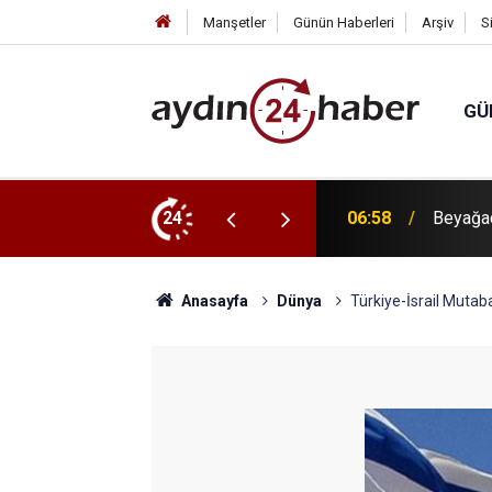
Manşetler
Günün Haberleri
Arşiv
S
GÜ
u öz kaynaklarıyla güçlendiriyor
24
06:40
Y. Deniz
Anasayfa
Dünya
Türkiye-İsrail Mutab