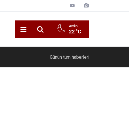
Aydın
22 °C
06:17
DENİB Başkanı Uğurlu ihracatçıların taleplerini B
Günün tüm
haberleri