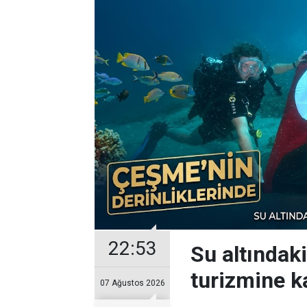
22:53
Su altındak
turizmine ka
07 Ağustos 2026