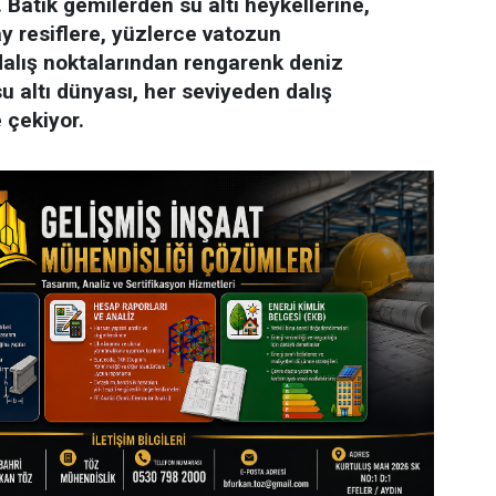
 Batık gemilerden su altı heykellerine,
 resiflere, yüzlerce vatozun
dalış noktalarından rengarenk deniz
 altı dünyası, her seviyeden dalış
 çekiyor.