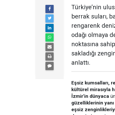
Türkiye’nin ulu
berrak suları, ba
rengarenk deniz 
odağı olmaya de
noktasına sahip
sakladığı zengin
anlattı.
Eşsiz kumsalları, r
kültürel mirasıyla h
İzmir'in dünyaca
ün
güzelliklerinin yanı
eşsiz zenginlikleriy