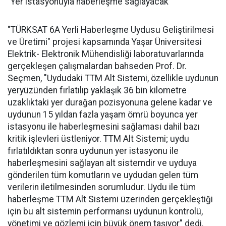
"Yer istasyonuyla haberleşme sağlayacak"
"TÜRKSAT 6A Yerli Haberleşme Uydusu Geliştirilmesi
ve Üretimi" projesi kapsamında Yaşar Üniversitesi
Elektrik- Elektronik Mühendisliği laboratuvarlarında
gerçekleşen çalışmalardan bahseden Prof. Dr.
Seçmen, "Uydudaki TTM Alt Sistemi, özellikle uydunun
yeryüzünden fırlatılıp yaklaşık 36 bin kilometre
uzaklıktaki yer durağan pozisyonuna gelene kadar ve
uydunun 15 yıldan fazla yaşam ömrü boyunca yer
istasyonu ile haberleşmesini sağlaması dahil bazı
kritik işlevleri üstleniyor. TTM Alt Sistemi; uydu
fırlatıldıktan sonra uydunun yer istasyonu ile
haberleşmesini sağlayan alt sistemdir ve uyduya
gönderilen tüm komutların ve uydudan gelen tüm
verilerin iletilmesinden sorumludur. Uydu ile tüm
haberleşme TTM Alt Sistemi üzerinden gerçekleştiği
için bu alt sistemin performansı uydunun kontrolü,
yönetimi ve gözlemi için büyük önem taşıyor" dedi.