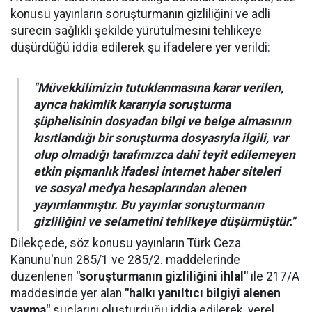
konusu yayınların soruşturmanın gizliliğini ve adli
sürecin sağlıklı şekilde yürütülmesini tehlikeye
düşürdüğü iddia edilerek şu ifadelere yer verildi:
"Müvekkilimizin tutuklanmasına karar verilen,
ayrıca hakimlik kararıyla soruşturma
şüphelisinin dosyadan bilgi ve belge almasının
kısıtlandığı bir soruşturma dosyasıyla ilgili, var
olup olmadığı tarafımızca dahi teyit edilemeyen
etkin pişmanlık ifadesi internet haber siteleri
ve sosyal medya hesaplarından alenen
yayımlanmıştır. Bu yayınlar soruşturmanın
gizliliğini ve selametini tehlikeye düşürmüştür."
Dilekçede, söz konusu yayınların Türk Ceza
Kanunu'nun 285/1 ve 285/2. maddelerinde
düzenlenen
"soruşturmanın gizliliğini ihlal"
ile 217/A
maddesinde yer alan
"halkı yanıltıcı bilgiyi alenen
yayma"
suçlarını oluşturduğu iddia edilerek, yerel,