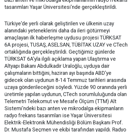
bazı anten ve mikrodalga ekipmanlarının radyo frekans
tasarımları Yaşar Üniversitesi'nde gerçekleştirildi.
Türkiye'de yerli olarak geliştirilen ve ülkenin uzay
alanındaki yeteneklerini daha da ileri götürmeyi
amaçlayan ilk haberleşme uydusu projesi TÜRKSAT
6A projesi, TUSAŞ, ASELSAN, TÜBİTAK UZAY ve CTech
ortaklığında gerçekleştirildi. Geçtiğimiz günlerde
TÜRKSAT 6A'yla ilgili açıklama yapan Ulaştırma ve
Altyapı Bakanı Abdulkadir Uraloğlu, uyduya dair
çalışmaların bittiğini, haziran ayı başında ABD'ye
gidecek olan uydunun 8-14 Temmuz tarihleri arasında
uzaya gönderileceğini söyledi. Yüzde 90 oranında yerli
üretimle yapılan uydunun, CTech sorumluluğunda olan
Telemetri Telekomut ve Mesafe Ölçüm (TTM) Alt
Sistemi'ndeki bazı anten ve mikrodalga ekipmanların
radyo frekans tasarımları ise Yaşar Üniversitesi
Elektrik-Elektronik Mühendisliği Bölüm Başkanı Prof.
Dr. Mustafa Seçmen ve ekibi tarafından yapıldı. Radyo