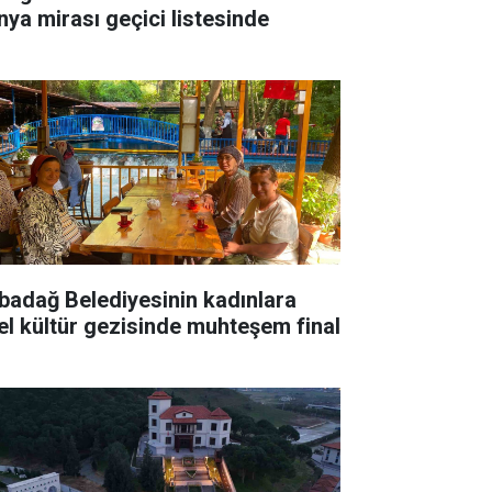
nya mirası geçici listesinde
badağ Belediyesinin kadınlara
el kültür gezisinde muhteşem final