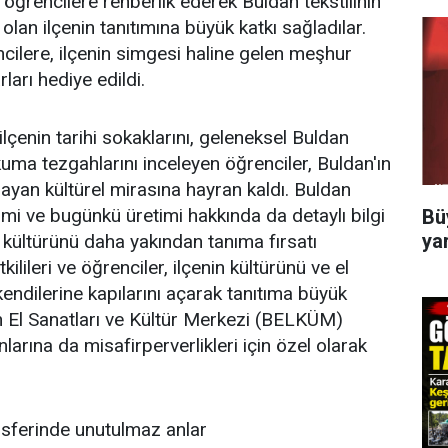
 öğrencilere rehberlik ederek Buldan tekstilinin
 olan ilçenin tanıtımına büyük katkı sağladılar.
ncilere, ilçenin simgesi haline gelen meşhur
rları hediye edildi.
lçenin tarihi sokaklarını, geleneksel Buldan
okuma tezgahlarını inceleyen öğrenciler, Buldan'ın
yan kültürel mirasına hayran kaldı. Buldan
işimi ve bugünkü üretimi hakkında da detaylı bilgi
Bü
ya
k kültürünü daha yakından tanıma fırsatı
ilileri ve öğrenciler, ilçenin kültürünü ve el
kendilerine kapılarını açarak tanıtıma büyük
 El Sanatları ve Kültür Merkezi (BELKÜM)
anlarına da misafirperverlikleri için özel olarak
osferinde unutulmaz anlar