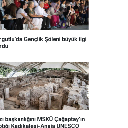
rgutlu’da Gençlik Şöleni büyük ilgi
rdü
zı başkanlığını MSKÜ Çağaptay’ın
ptığı Kadıkalesi-Anaia UNESCO