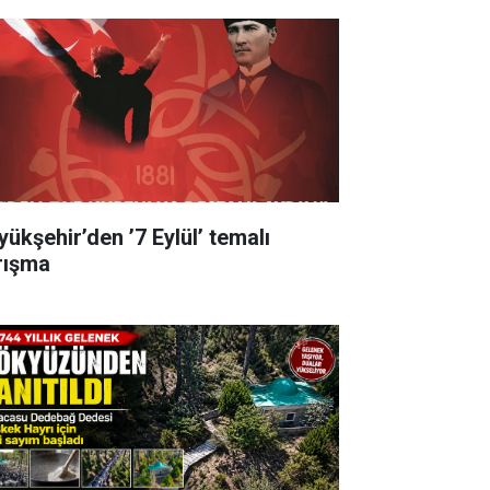
yükşehir’den ’7 Eylül’ temalı
rışma