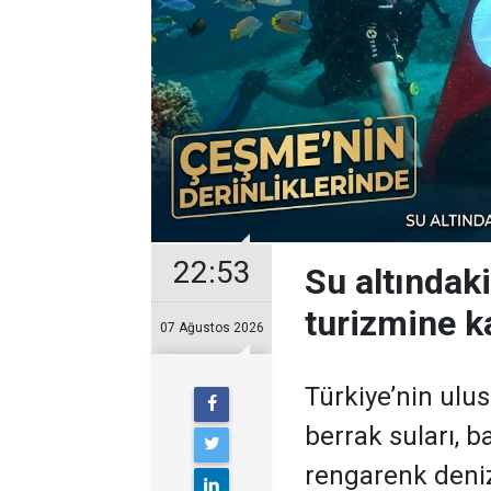
22:53
Su altındak
turizmine ka
07 Ağustos 2026
Türkiye’nin ulu
berrak suları, ba
rengarenk deniz 