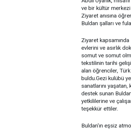
Abdil Uyanık, misafir
ve bir kültür merkezi
Ziyaret anısına öğre
Buldan şalları ve fula
Ziyaret kapsamında i
evlerini ve asırlık d
somut ve somut olma
tekstilinin tarihi gel
alan öğrenciler, Tür
buldu.Gezi kulübü yetk
sanatlarını yaşatan, 
destek sunan Buldan
yetkililerine ve çalış
teşekkür ettiler.
Buldan'ın eşsiz atm