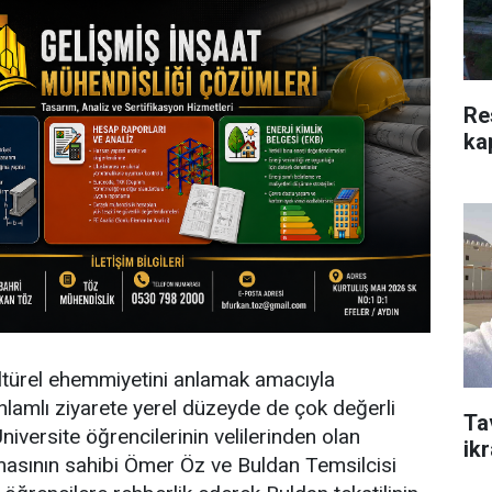
Re
ka
kültürel ehemmiyetini anlamak amacıyla
anlamlı ziyarete yerel düzeyde de çok değerli
Ta
niversite öğrencilerinin velilerinden olan
ik
asının sahibi Ömer Öz ve Buldan Temsilcisi