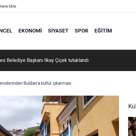
itene Ekle
NCEL
EKONOMI
SIYASET
SPOR
EĞITIM
ndaki zenginlikler Çeşme turizmine katkı sağlıyor
encilerinden Buldan’a kültür çıkarması
Kü