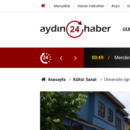
Manşetler
Günün Haberleri
Arşiv
S
GÜ
y Çiçek tutuklandı
24
22:53
Su altı
Anasayfa
Kültür Sanat
Üniversite öğr