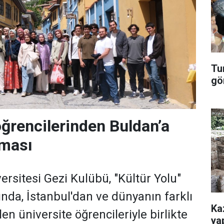
Tu
gö
öğrencilerinden Buldan’a
rması
ersitesi Gezi Kulübü, "Kültür Yolu"
nda, İstanbul'dan ve dünyanın farklı
Ka
en üniversite öğrencileriyle birlikte
ya