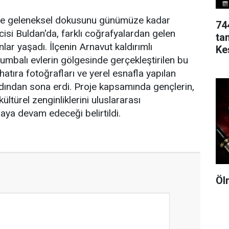
 ve geleneksel dokusunu günümüze kadar
74
isi Buldan'da, farklı coğrafyalardan gelen
ta
ar yaşadı. İlçenin Arnavut kaldırımlı
Ke
cumbalı evlerin gölgesinde gerçekleştirilen bu
 hatıra fotoğrafları ve yerel esnafla yapılan
ardından sona erdi. Proje kapsamında gençlerin,
ültürel zenginliklerini uluslararası
aya devam edeceği belirtildi.
Öl