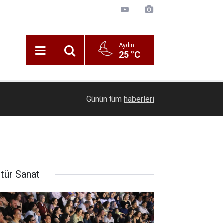
Aydın
25 °C
22:30
Günlük Hayatta Hesaplama Araçları Neden Bu K
Günün tüm
haberleri
ltür Sanat