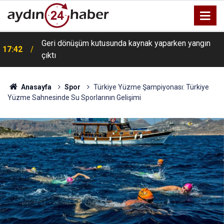
Geri dönüşüm kutusunda kaynak yaparken yangın
17:42
çıktı
Anasayfa
Spor
Türkiye Yüzme Şampiyonası: Türkiye
Yüzme Sahnesinde Su Sporlarının Gelişimi