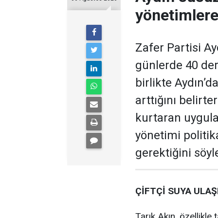
yönetimlere
Zafer Partisi Ay
günlerde 40 der
birlikte Aydın’d
arttığını belir
kurtaran uygula
yönetimi politik
gerektiğini söyl
ÇİFTÇİ SUYA ULA
Tarık Akın, özellikle