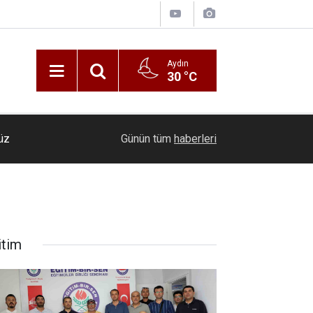
Aydın
30 °C
Zafer Partisi Aydın İl Başkanı Akın: Aydın susuz
düz
21:22
Günün tüm
haberleri
yönetimlere ihtiyaç duyuyor
itim