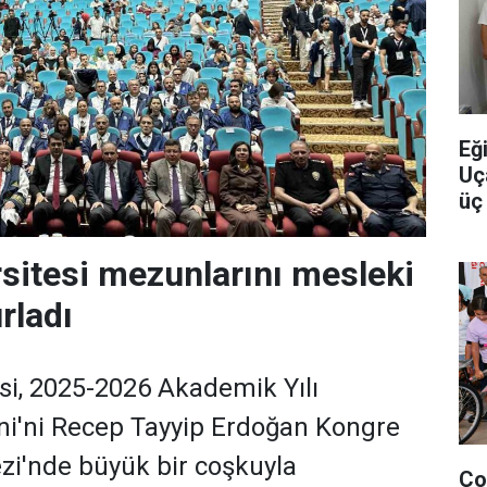
Eğ
Uç
üç 
yo
sitesi mezunlarını mesleki
rladı
si, 2025-2026 Akademik Yılı
ni'ni Recep Tayyip Erdoğan Kongre
zi'nde büyük bir coşkuyla
Ço