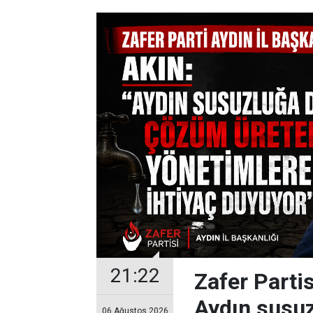
21:22
Zafer Partis
Aydın susuz
06 Ağustos 2026