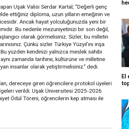
he
pan Uşak Valisi Serdar Kartal; "Değerli genç
lde ettiğiniz diploma, uzun yılların emeğinin ve
ticesidir. Ancak hayat yolculuğunuzda yeni bir
ımıdır. Bu nedenle mezuniyetinizi bir son değil,
şlangıcı olarak görmelisiniz. Sizler, bu milletin
rınısınız. Çünkü sizler Türkiye Yüzyıl'ını inşa
. Bu yüzden kendinizi yalnızca meslek sahibi
, aynı zamanda tarihine, kültürüne ve milletine
yan insanlar olarak yetiştirmelisiniz." dedi.
El
to
n, dereceye giren öğrencilere protokol üyeleri
lgeleri verildi. Uşak Üniversitesi 2025-2026
yet Ödül Töreni, öğrencilerin kep atması ile