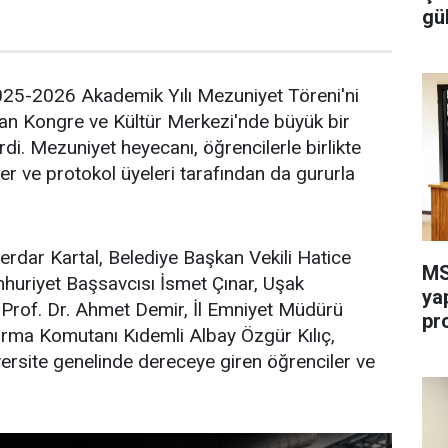
gü
2025-2026 Akademik Yılı Mezuniyet Töreni'ni
n Kongre ve Kültür Merkezi'nde büyük bir
di. Mezuniyet heyecanı, öğrencilerle birlikte
er ve protokol üyeleri tarafından da gururla
erdar Kartal, Belediye Başkan Vekili Hatice
MS
huriyet Başsavcısı İsmet Çınar, Uşak
ya
 Prof. Dr. Ahmet Demir, İl Emniyet Müdürü
pr
darma Komutanı Kıdemli Albay Özgür Kılıç,
ersite genelinde dereceye giren öğrenciler ve