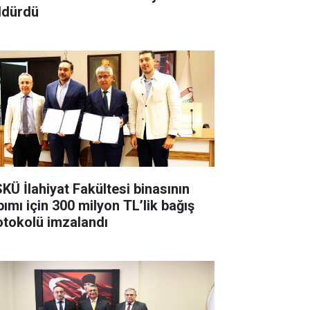
ldürdü
KÜ İlahiyat Fakültesi binasının
pımı için 300 milyon TL’lik bağış
otokolü imzalandı