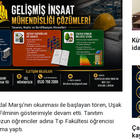
Kü
id
klal Marşı'nın okunması ile başlayan tören, Uşak
Filminin gösterimiyle devam etti. Tanıtım
ezun öğrenciler adına Tıp Fakültesi öğrencisi
Ça
şma yaptı.
ka