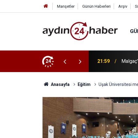
Manşetler
Günün Haberleri
Arşiv
S
GÜ
ışveriş kararı vermek
24
21:59
Malgaç’
Anasayfa
Eğitim
Uşak Üniversitesi m