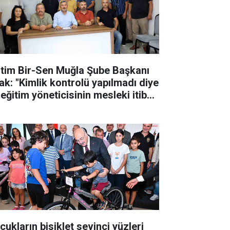
itim Bir-Sen Muğla Şube Başkanı
ak: "Kimlik kontrolü yapılmadı diye
eğitim yöneticisinin mesleki itibarı
k edilemez"
cukların bisiklet sevinci yüzleri