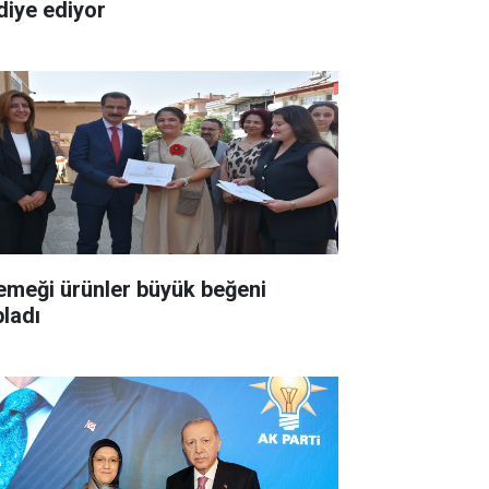
diye ediyor
 emeği ürünler büyük beğeni
pladı