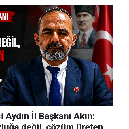
i Aydın İl Başkanı Akın:
luğa değil, çözüm üreten