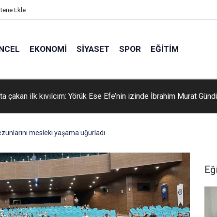
itene Ekle
NCEL
EKONOMI
SIYASET
SPOR
EĞITIM
ta çakan ilk kıvılcım: Yörük Ese Efe’nin izinde İbrahim Murat Gün
ezunlarını mesleki yaşama uğurladı
Eğ