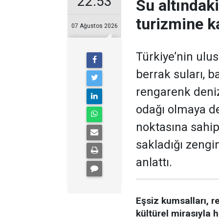
22:53
Su altındak
turizmine ka
07 Ağustos 2026
Türkiye’nin ulu
berrak suları, ba
rengarenk deniz 
odağı olmaya de
noktasına sahip
sakladığı zengin
anlattı.
Eşsiz kumsalları, r
kültürel mirasıyla h