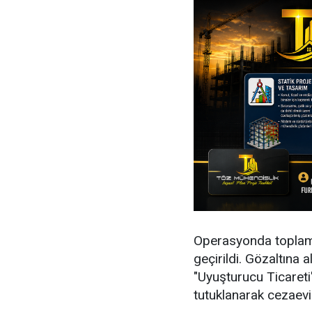
Operasyonda toplam 
geçirildi. Gözaltına a
"Uyuşturucu Ticaret
tutuklanarak cezaevi