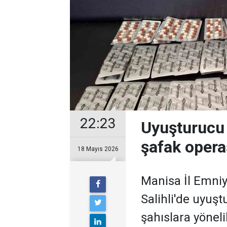
22:23
Uyuşturucu 
şafak oper
18 Mayıs 2026
Manisa İl Emniy
Salihli'de uyuşt
şahıslara yönel