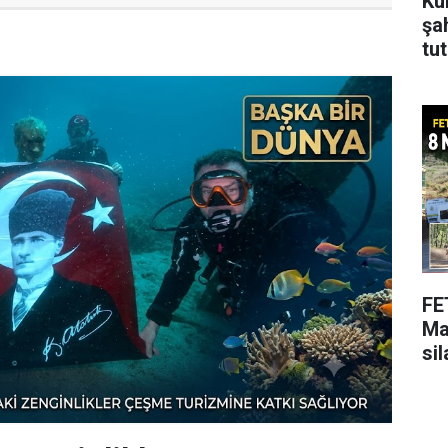
Ku
şa
tu
FE
Ma
si