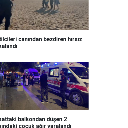
tilcileri canından bezdiren hırsız
kalandı
 kattaki balkondan düşen 2
şındaki çocuk ağır yaralandı