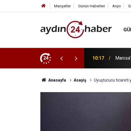
Manşetler
Günün Haberleri
Arşiv
S
GÜ
ına hazırlanıyor
24
10:17
Manisa’
Anasayfa
Asayiş
Uyuşturucu ticareti