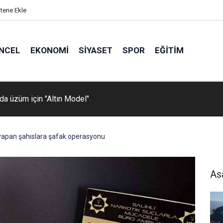
itene Ekle
NCEL
EKONOMI
SIYASET
SPOR
EĞITIM
da üzüm için "Altın Model"
 yapan şahıslara şafak operasyonu
As