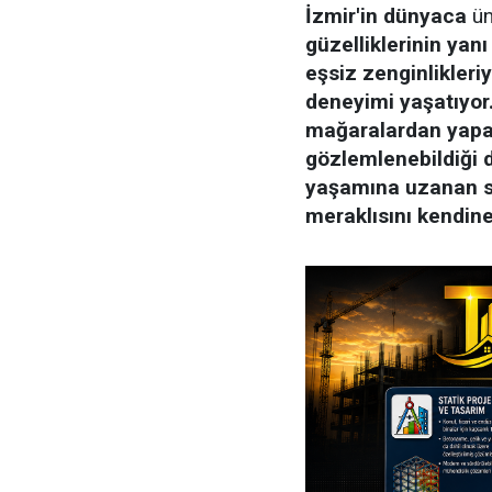
İzmir'in dünyaca
ün
güzelliklerinin yanı
eşsiz zenginlikleriy
deneyimi yaşatıyor.
mağaralardan yapay
gözlemlenebildiği 
yaşamına uzanan su
meraklısını kendine