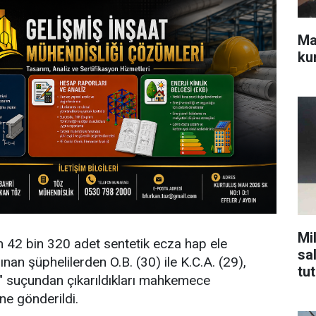
Ma
kur
Mi
42 bin 320 adet sentetik ecza hap ele
sal
lınan şüphelilerden O.B. (30) ile K.C.A. (29),
tu
i" suçundan çıkarıldıkları mahkemece
ne gönderildi.