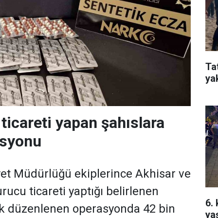
Ta
ya
ticareti yapan şahıslara
asyonu
et Müdürlüğü ekiplerince Akhisar ve
urucu ticareti yaptığı belirlenen
6.
ik düzenlenen operasyonda 42 bin
ya