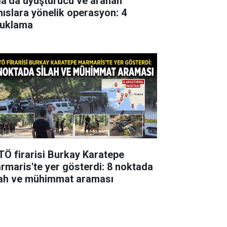
la’da uyuşturucu ve aranan
hıslara yönelik operasyon: 4
tuklama
TÖ firarisi Burkay Karatepe
rmaris'te yer gösterdi: 8 noktada
lah ve mühimmat araması