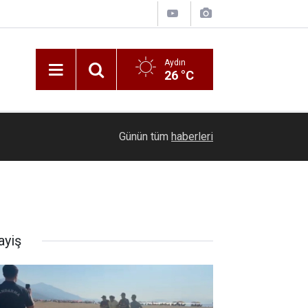
Aydın
26 °C
10:17
Üzüm üreticilerine kritik hasat uyarısı!
Günün tüm
haberleri
ayiş