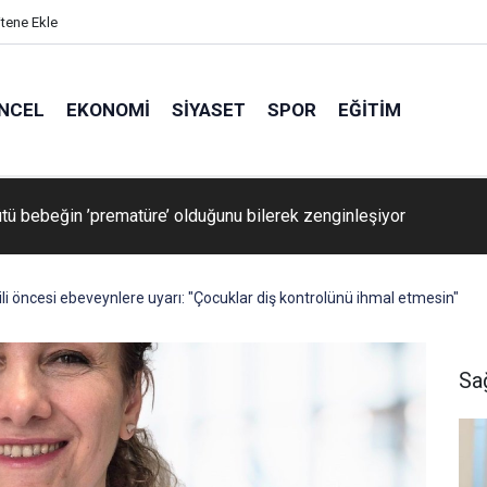
itene Ekle
NCEL
EKONOMI
SIYASET
SPOR
EĞITIM
tü bebeğin ’prematüre’ olduğunu bilerek zenginleşiyor
i öncesi ebeveynlere uyarı: "Çocuklar diş kontrolünü ihmal etmesin"
Sa