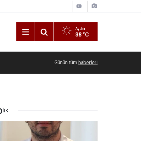
Aydın
38 °C
Kütahya Belediye Başkanı Kahveci, Maltepe Mah
11:42
Günün tüm
haberleri
bulundu
ğlık