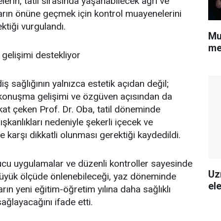
lelerin, tatil sırasında yaşanabilecek ağrı ve
arın önüne geçmek için kontrol muayenelerini
tiği vurgulandı.
Mu
me
lı gelişimi destekliyor
ş sağlığının yalnızca estetik açıdan değil;
konuşma gelişimi ve özgüven açısından da
at çeken Prof. Dr. Oba, tatil döneminde
şkanlıkları nedeniyle şekerli içecek ve
ne karşı dikkatli olunması gerektiği kaydedildi.
ucu uygulamalar ve düzenli kontroller sayesinde
Uz
yük ölçüde önlenebileceği, yaz döneminde
ele
ın yeni eğitim-öğretim yılına daha sağlıklı
ağlayacağını ifade etti.