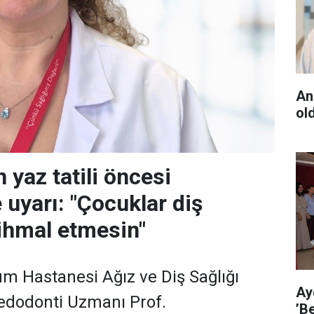
An
ol
yaz tatili öncesi
 uyarı: "Çocuklar diş
ihmal etmesin"
m Hastanesi Ağız ve Diş Sağlığı
Ay
dodonti Uzmanı Prof.
’B