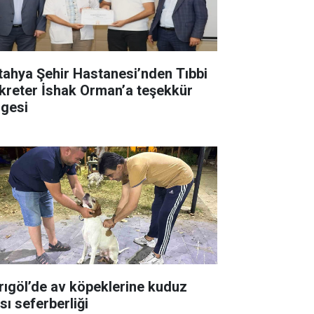
tahya Şehir Hastanesi’nden Tıbbi
kreter İshak Orman’a teşekkür
lgesi
rıgöl’de av köpeklerine kuduz
sı seferberliği