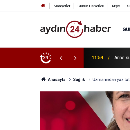
Manşetler
Günün Haberleri
Arşiv
S
GÜ
ü’nden köylülere orman yangını uyarısı
24
11:54
Anne sü
Anasayfa
Sağlık
Uzmanından yaz tatil