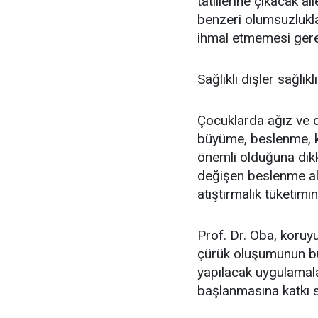
tatillerine çıkacak ai
benzeri olumsuzlukl
ihmal etmemesi gerek
Sağlıklı dişler sağlık
Çocuklarda ağız ve di
büyüme, beslenme, 
önemli olduğuna dikk
değişen beslenme alı
atıştırmalık tüketimi
Prof. Dr. Oba, koruy
çürük oluşumunun bü
yapılacak uygulamalar
başlanmasına katkı s