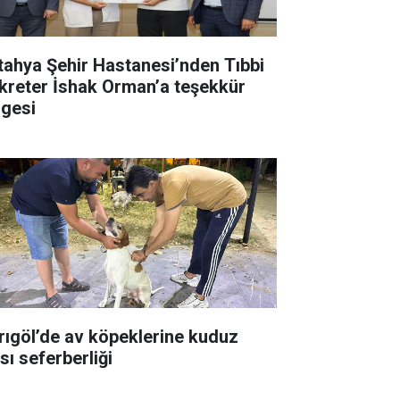
tahya Şehir Hastanesi’nden Tıbbi
kreter İshak Orman’a teşekkür
lgesi
rıgöl’de av köpeklerine kuduz
sı seferberliği