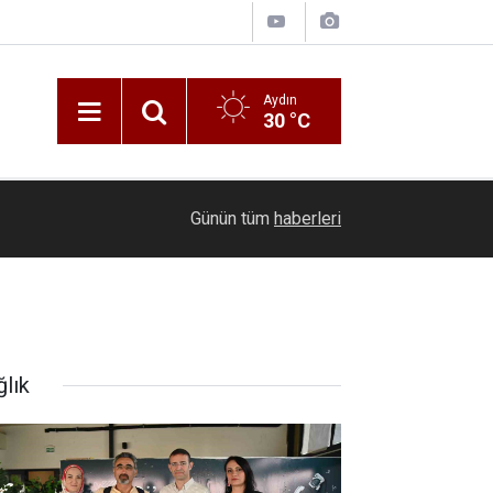
Aydın
30 °C
09:32
Mutfak tüpü ve taşınma destekleri hesaplara yat
Günün tüm
haberleri
ğlık