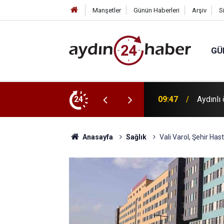
Manşetler
Günün Haberleri
Arşiv
S
GÜ
ye derecesi
24
09:38
Bozdoğan
Anasayfa
Sağlık
Vali Varol, Şehir Ha