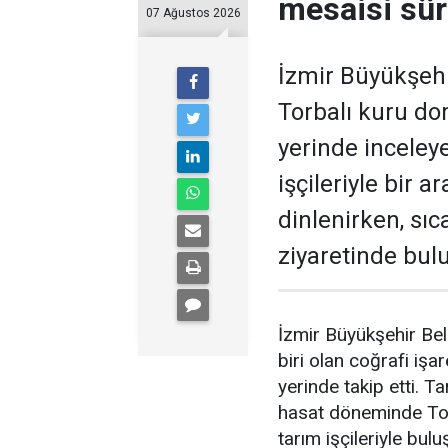
mesaisi sü
07 Ağustos 2026
İzmir Büyükşehir
Torbalı kuru do
yerinde inceley
işçileriyle bir a
dinlenirken, sıc
ziyaretinde bul
İzmir Büyükşehir Bel
biri olan coğrafi işa
yerinde takip etti. T
hasat döneminde Torb
tarım işçileriyle bul