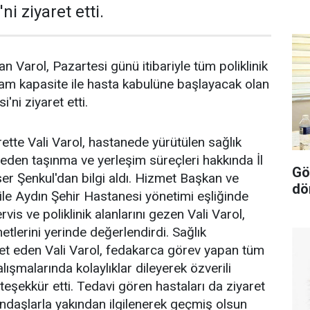
i ziyaret etti.
n Varol, Pazartesi günü itibariyle tüm poliklinik
i tam kapasite ile hasta kabulüne başlayacak olan
'ni ziyaret etti.
rette Vali Varol, hastanede yürütülen sağlık
 eden taşınma ve yerleşim süreçleri hakkında İl
Gö
er Şenkul'dan bilgi aldı. Hizmet Başkan ve
dö
ile Aydın Şehir Hastanesi yönetimi eşliğinde
ervis ve poliklinik alanlarını gezen Vali Varol,
etlerini yerinde değerlendirdi. Sağlık
bet eden Vali Varol, fedakarca görev yapan tüm
lışmalarında kolaylıklar dileyerek özverili
teşekkür etti. Tedavi gören hastaları da ziyaret
andaşlarla yakından ilgilenerek geçmiş olsun