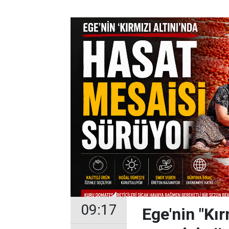
09:17
Ege'nin "Kır