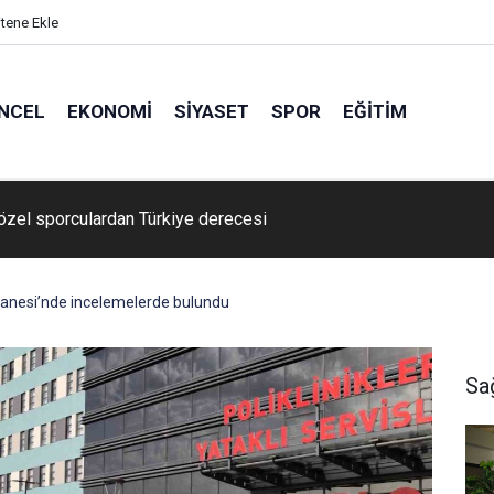
itene Ekle
NCEL
EKONOMI
SIYASET
SPOR
EĞITIM
lı incir üreticilerine ’kalite’ eğitimi
stanesi’nde incelemelerde bulundu
Sa