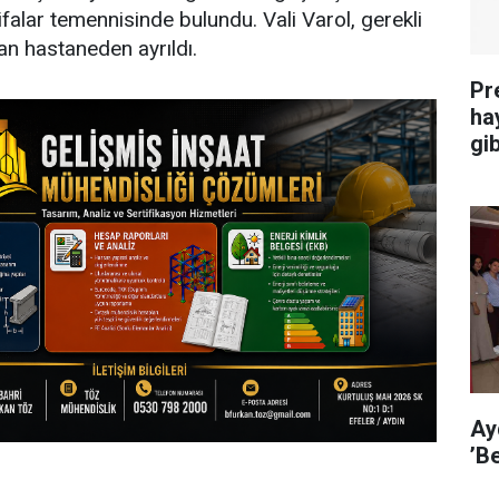
il şifalar temennisinde bulundu. Vali Varol, gerekli
an hastaneden ayrıldı.
Pr
ha
gib
Ay
’B