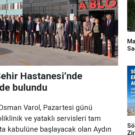
Ma
Sağ
 Şehir Hastanesi’nde
rde bulundu
. Osman Varol, Pazartesi günü
liklinik ve yataklı servisleri tam
Sö
sta kabulüne başlayacak olan Aydın
Zi