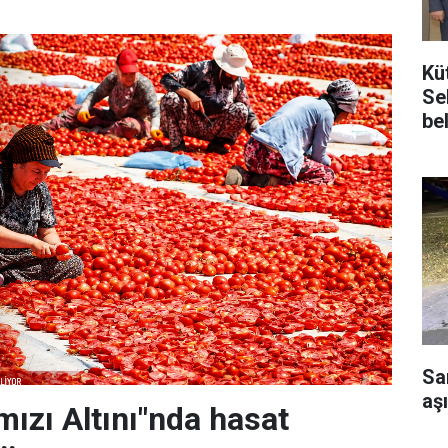
Kü
Se
be
Sa
aşı
mızı Altını"nda hasat