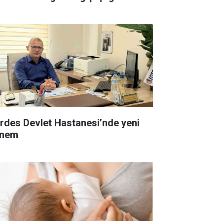
rdes Devlet Hastanesi’nde yeni
nem