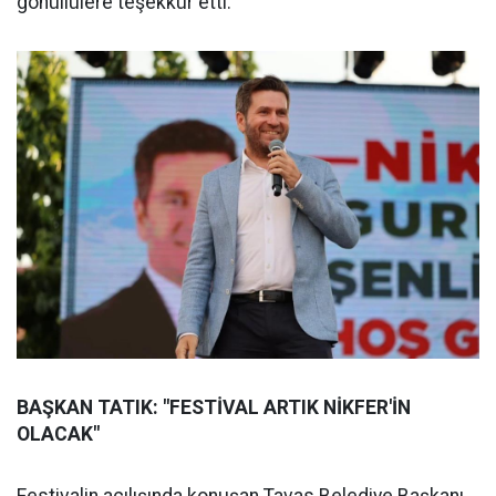
gönüllülere teşekkür etti.
BAŞKAN TATIK: "FESTİVAL ARTIK NİKFER'İN
OLACAK"