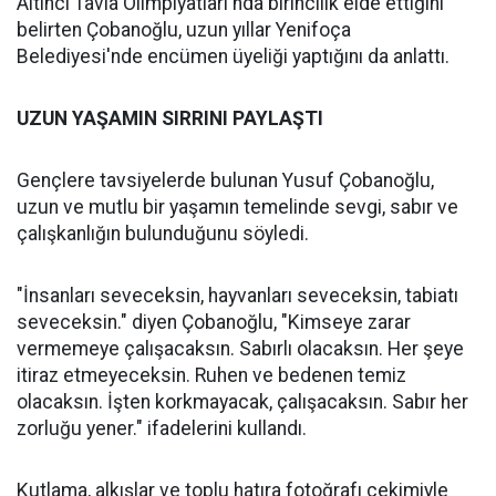
Altıncı Tavla Olimpiyatları'nda birincilik elde ettiğini
belirten Çobanoğlu, uzun yıllar Yenifoça
Belediyesi'nde encümen üyeliği yaptığını da anlattı.
UZUN YAŞAMIN SIRRINI PAYLAŞTI
Gençlere tavsiyelerde bulunan Yusuf Çobanoğlu,
uzun ve mutlu bir yaşamın temelinde sevgi, sabır ve
çalışkanlığın bulunduğunu söyledi.
"İnsanları seveceksin, hayvanları seveceksin, tabiatı
seveceksin." diyen Çobanoğlu, "Kimseye zarar
vermemeye çalışacaksın. Sabırlı olacaksın. Her şeye
itiraz etmeyeceksin. Ruhen ve bedenen temiz
olacaksın. İşten korkmayacak, çalışacaksın. Sabır her
zorluğu yener." ifadelerini kullandı.
Kutlama, alkışlar ve toplu hatıra fotoğrafı çekimiyle