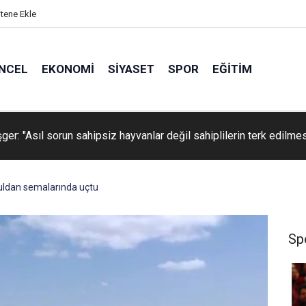
itene Ekle
NCEL
EKONOMI
SIYASET
SPOR
EĞITIM
 Belediyesi araç filosunu öz kaynaklarıyla güçlendiriyor
ldan semalarında uçtu
Sp