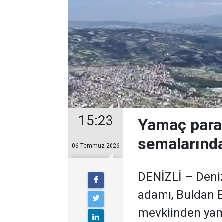
15:23
Yamaç para
semalarınd
06 Temmuz 2026
DENİZLİ – Denizl
adamı, Buldan B
mevkiinden yam