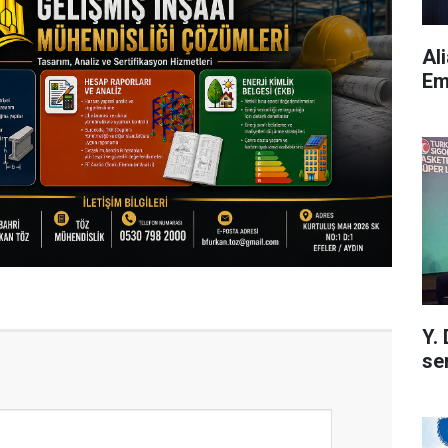
Al
Em
Y.
se