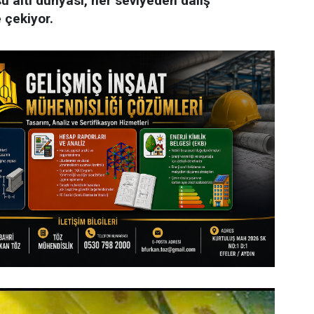
 altı dünyası, her seviyeden dalış
 çekiyor.