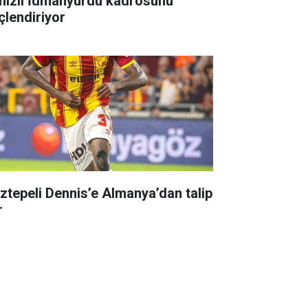
zli İdmanyurdu kadrosunu
çlendiriyor
ztepeli Dennis’e Almanya’dan talip
r