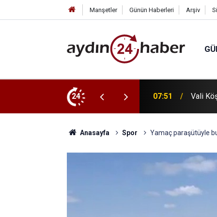
Manşetler
Günün Haberleri
Arşiv
S
GÜ
 hayvanlar değil sahiplilerin terk edilmesi"
24
06:58
Beyağaç
Anasayfa
Spor
Yamaç paraşütüyle bu