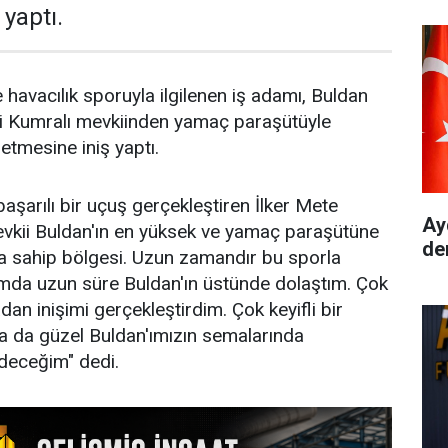
 yaptı.
 havacılık sporuyla ilgilenen iş adamı, Buldan
i Kumralı mevkiinden yamaç paraşütüyle
etmesine iniş yaptı.
başarılı bir uçuş gerçekleştiren İlker Mete
Ay
evkii Buldan'ın en yüksek ve yamaç paraşütüne
de
na sahip bölgesi. Uzun zamandır bu sporla
umda uzun süre Buldan'ın üstünde dolaştım. Çok
adan inişimi gerçekleştirdim. Çok keyifli bir
a da güzel Buldan'ımızın semalarında
eceğim" dedi.