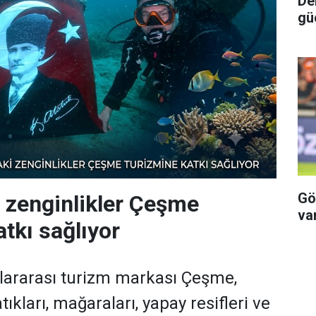
Deni
gü
Gö
i zenginlikler Çeşme
va
tkı sağlıyor
slararası turizm markası Çeşme,
tıkları, mağaraları, yapay resifleri ve