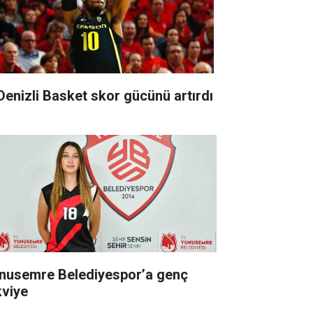
 Denizli Basket skor gücünü artırdı
nusemre Belediyespor’a genç
kviye