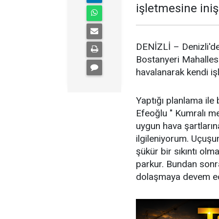
işletmesine iniş
DENİZLİ – Denizli'de
Bostanyeri Mahalles
havalanarak kendi işl
Yaptığı planlama ile 
Efeoğlu " Kumralı m
uygun hava şartları
ilgileniyorum. Uçuş
şükür bir sıkıntı olm
parkur. Bundan sonr
dolaşmaya devem ed