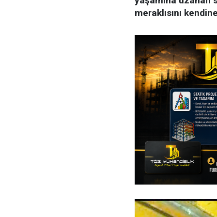
yaşamına uzanan su
meraklısını kendine