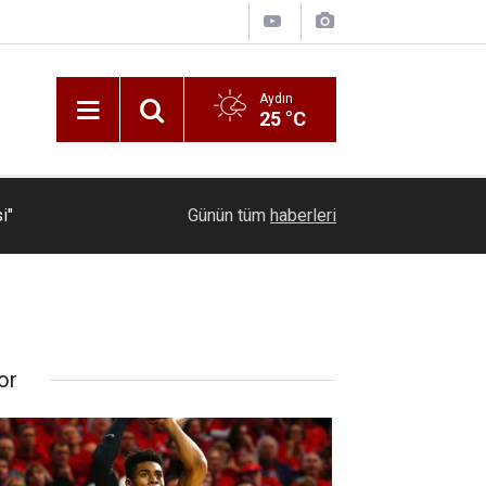
Aydın
25 °C
06:40
Y. Denizli Basket skor gücünü artırdı
Günün tüm
haberleri
or