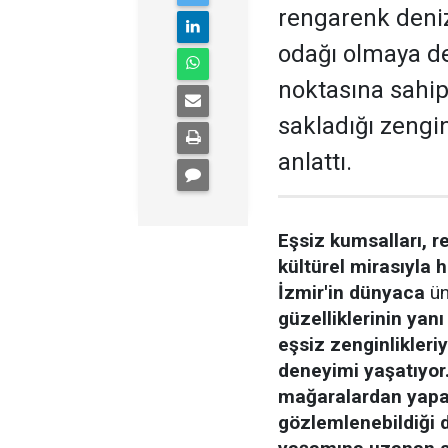
rengarenk deniz 
odağı olmaya de
noktasına sahip
sakladığı zengin
anlattı.
Eşsiz kumsalları, r
kültürel mirasıyla h
İzmir'in dünyaca
ün
güzelliklerinin yanı
eşsiz zenginlikleriy
deneyimi yaşatıyor.
mağaralardan yapay
gözlemlenebildiği 