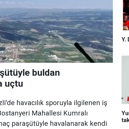
Y.
şütüyle buldan
a uçtu
i'de havacılık sporuyla ilgilenen iş
ostanyeri Mahallesi Kumralı
Yu
ta
aç paraşütüyle havalanarak kendi