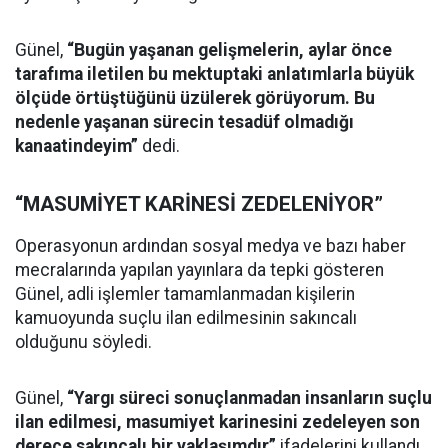
Günel,
“Bugün yaşanan gelişmelerin, aylar önce
tarafıma iletilen bu mektuptaki anlatımlarla büyük
ölçüde örtüştüğünü üzülerek görüyorum. Bu
nedenle yaşanan sürecin tesadüf olmadığı
kanaatindeyim”
dedi.
“MASUMİYET KARİNESİ ZEDELENİYOR”
Operasyonun ardından sosyal medya ve bazı haber
mecralarında yapılan yayınlara da tepki gösteren
Günel, adli işlemler tamamlanmadan kişilerin
kamuoyunda suçlu ilan edilmesinin sakıncalı
olduğunu söyledi.
Günel,
“Yargı süreci sonuçlanmadan insanların suçlu
ilan edilmesi, masumiyet karinesini zedeleyen son
derece sakıncalı bir yaklaşımdır”
ifadelerini kullandı.