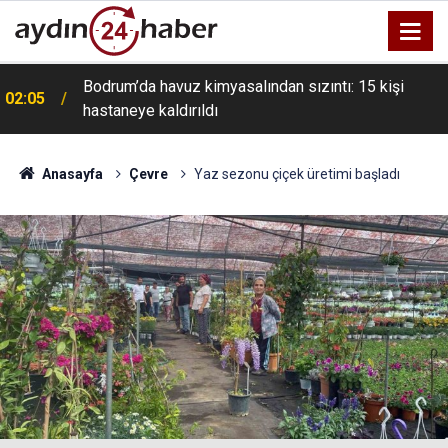
Bodrum’da havuz kimyasalından sızıntı: 15 kişi
02:05
hastaneye kaldırıldı
Anasayfa
Çevre
Yaz sezonu çiçek üretimi başladı