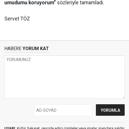
umudumu koruyorum”
sözleriyle tamamladı.
Servet TÖZ
HABERE
YORUM KAT
UYARI:
Küfür, hakaret, rencide edici cümleler veya imalar, inançlara saldırı