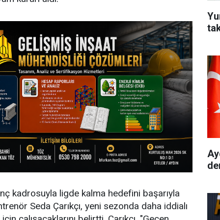
Yu
ta
Ay
de
nç kadrosuyla ligde kalma hedefini başarıyla
trenör Seda Çarıkçı, yeni sezonda daha iddialı
çin çalışacaklarını belirtti. Çarıkçı, "Geçen