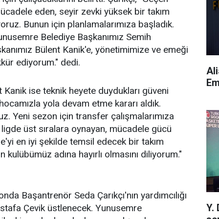
cadele eden, seyir zevki yüksek bir takım
yoruz. Bunun için planlamalarımıza başladık.
Yunusemre Belediye Başkanımız Semih
şkanımız Bülent Kanik'e, yönetimimize ve emeği
kür ediyorum." dedi.
Al
Em
 Kanik ise teknik heyete duydukları güveni
hocamızla yola devam etme kararı aldık.
z. Yeni sezon için transfer çalışmalarımıza
 ligde üst sıralara oynayan, mücadele gücü
yi en iyi şekilde temsil edecek bir takım
 kulübümüz adına hayırlı olmasını diliyorum."
nda Başantrenör Seda Çarıkçı'nın yardımcılığı
Y.
stafa Çevik üstlenecek. Yunusemre