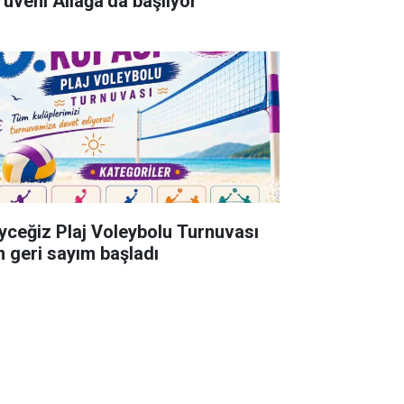
rüveni Aliağa’da başlıyor
yceğiz Plaj Voleybolu Turnuvası
in geri sayım başladı