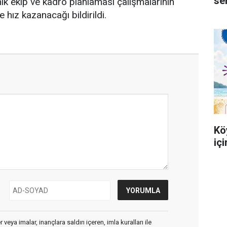
se
ik ekip ve kadro planlaması çalışmalarının
hız kazanacağı bildirildi.
Kö
iç
veya imalar, inançlara saldırı içeren, imla kuralları ile