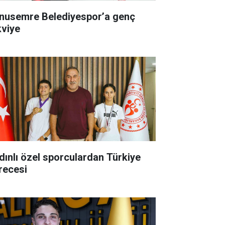
nusemre Belediyespor’a genç
kviye
dınlı özel sporculardan Türkiye
recesi