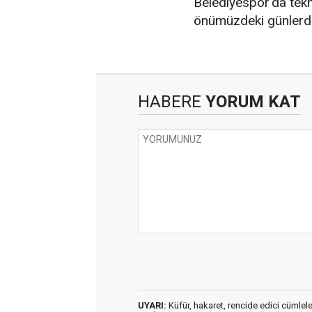
Belediyespor'da tekn
önümüzdeki günlerde 
HABERE
YORUM KAT
UYARI:
Küfür, hakaret, rencide edici cümleler 