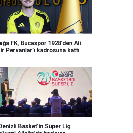
iağa FK, Bucaspor 1928’den Ali
ir Pervanlar’ı kadrosuna kattı
 Denizli Basket’in Süper Lig