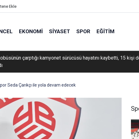
itene Ekle
NCEL
EKONOMI
SIYASET
SPOR
EĞITIM
tobüsünün çarptığı kamyonet sürücüsü hayatını kaybetti, 15 kişi 
dı
or Seda Çarıkçı ile yola devam edecek
Sp