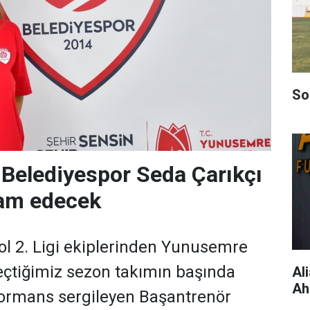
So
Belediyespor Seda Çarıkçı
vam edecek
ol 2. Ligi ekiplerinden Yunusemre
eçtiğimiz sezon takımın başında
Al
Ah
rformans sergileyen Başantrenör