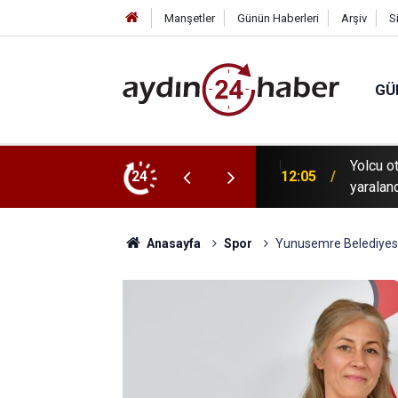
Manşetler
Günün Haberleri
Arşiv
S
GÜ
 su kaynakları, kirlilik baskıları ve çevresel
Yolcu o
24
12:05
an değerlendirme
yaralan
Anasayfa
Spor
Yunusemre Belediyesp