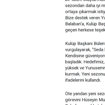
sezondan daha iyi mü
ortaya çıkarmak isti
Bize destek veren 
Balaban'a, Kulüp Ba
geçen herkese teşek
Kulüp Başkanı Bülent
vurgulayarak, "Seda 
Kendisine güveniyoru
başladık. Hedefimiz,
yüksek ve Yunusemre'
kurmak. Yeni sezonun
ifadelerini kullandı.
Öte yandan yeni sezo
görevini Hüseyin Mu