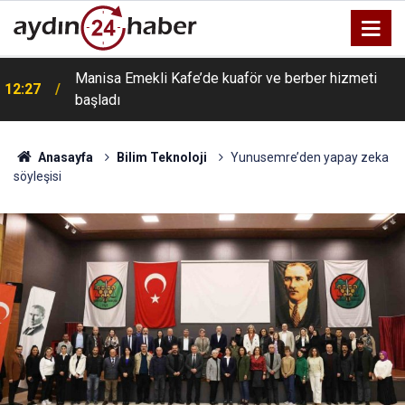
Manisa Emekli Kafe’de kuaför ve berber hizmeti
12:27
başladı
Anasayfa
Bilim Teknoloji
Yunusemre’den yapay zeka
söyleşisi