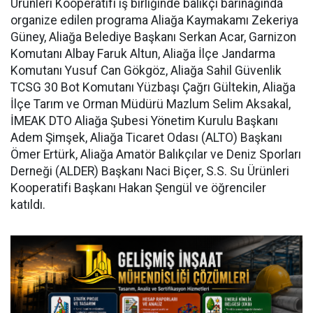
Ürünleri Kooperatifi iş birliğinde balıkçı barınağında
organize edilen programa Aliağa Kaymakamı Zekeriya
Güney, Aliağa Belediye Başkanı Serkan Acar, Garnizon
Komutanı Albay Faruk Altun, Aliağa İlçe Jandarma
Komutanı Yusuf Can Gökgöz, Aliağa Sahil Güvenlik
TCSG 30 Bot Komutanı Yüzbaşı Çağrı Gültekin, Aliağa
İlçe Tarım ve Orman Müdürü Mazlum Selim Aksakal,
İMEAK DTO Aliağa Şubesi Yönetim Kurulu Başkanı
Adem Şimşek, Aliağa Ticaret Odası (ALTO) Başkanı
Ömer Ertürk, Aliağa Amatör Balıkçılar ve Deniz Sporları
Derneği (ALDER) Başkanı Naci Biçer, S.S. Su Ürünleri
Kooperatifi Başkanı Hakan Şengül ve öğrenciler
katıldı.