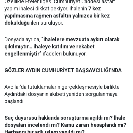
Özellikle Efeler ilçesi Cumhuriyet Caddesi asfalt
yapım ihalesi dikkat çekiyor. İhalenin
7 kez
yapılmasına rağmen asfaltın yalnızca bir kez
döküldüğü
ileri sürülüyor.
Dosyada ayrıca,
“İhalelere mevzuata aykırı olarak
çıkılmıştır… ihaleye katılım ve rekabet
engellenmiştir”
ifadeleri bulunuyor.
GÖZLER AYDIN CUMHURİYET BAŞSAVCILIĞI’NDA
Avcılar’da tutuklamaların gerçekleşmesiyle birlikte
Aydın’daki dosyanın akıbeti yeniden sorgulanmaya
başlandı.
Suç duyurusu hakkında soruşturma açıldı mı? İhale
dosyaları incelendi mi? Kamu zararı hesaplandı mı?
Herhangi bir adli işlem yapıldı mı?