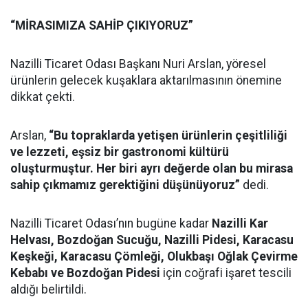
“MİRASIMIZA SAHİP ÇIKIYORUZ”
Nazilli Ticaret Odası Başkanı Nuri Arslan, yöresel
ürünlerin gelecek kuşaklara aktarılmasının önemine
dikkat çekti.
Arslan,
“Bu topraklarda yetişen ürünlerin çeşitliliği
ve lezzeti, eşsiz bir gastronomi kültürü
oluşturmuştur. Her biri ayrı değerde olan bu mirasa
sahip çıkmamız gerektiğini düşünüyoruz”
dedi.
Nazilli Ticaret Odası’nın bugüne kadar
Nazilli Kar
Helvası, Bozdoğan Sucuğu, Nazilli Pidesi, Karacasu
Keşkeği, Karacasu Çömleği, Olukbaşı Oğlak Çevirme
Kebabı ve Bozdoğan Pidesi
için coğrafi işaret tescili
aldığı belirtildi.