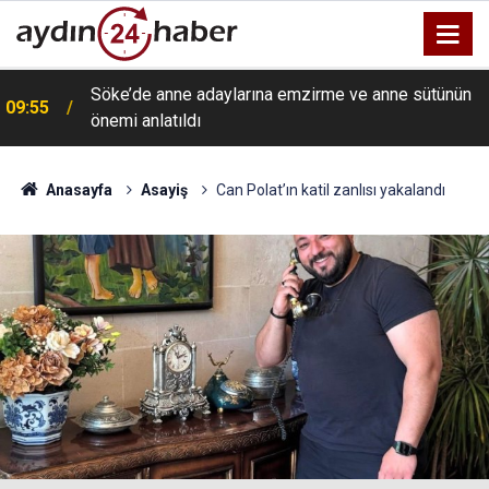
Söke’de anne adaylarına emzirme ve anne sütünün
09:55
önemi anlatıldı
Anasayfa
Asayiş
Can Polat’ın katil zanlısı yakalandı