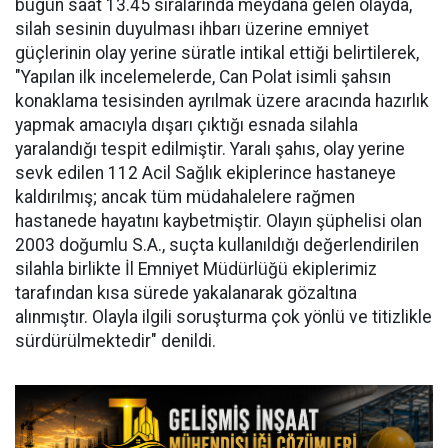
bugün saat 13.45 sıralarında meydana gelen olayda,
silah sesinin duyulması ihbarı üzerine emniyet
güçlerinin olay yerine süratle intikal ettiği belirtilerek,
"Yapılan ilk incelemelerde, Can Polat isimli şahsın
konaklama tesisinden ayrılmak üzere aracında hazırlık
yapmak amacıyla dışarı çıktığı esnada silahla
yaralandığı tespit edilmiştir. Yaralı şahıs, olay yerine
sevk edilen 112 Acil Sağlık ekiplerince hastaneye
kaldırılmış; ancak tüm müdahalelere rağmen
hastanede hayatını kaybetmiştir. Olayın şüphelisi olan
2003 doğumlu S.A., suçta kullanıldığı değerlendirilen
silahla birlikte İl Emniyet Müdürlüğü ekiplerimiz
tarafından kısa sürede yakalanarak gözaltına
alınmıştır. Olayla ilgili soruşturma çok yönlü ve titizlikle
sürdürülmektedir" denildi.