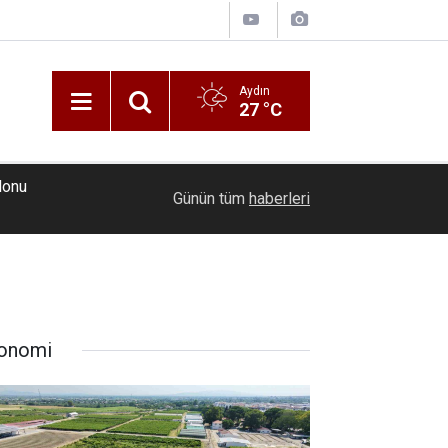
Aydın
27 °C
lonu
23:48
Ödemiş’teki orman yangını kontrol altına alındı
Günün tüm
haberleri
onomi