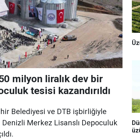
Üz
50 milyon liralık dev bir
oculuk tesisi kazandırıldı
ir Belediyesi ve DTB işbirliğiyle
i Denizli Merkez Lisanslı Depoculuk
Dü
üz
ıldı.