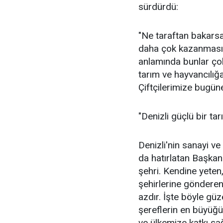
sürdürdü:
"Ne taraftan bakarsan
daha çok kazanması v
anlamında bunlar çok
tarım ve hayvancılığ
Çiftçilerimize bugün
"Denizli güçlü bir tar
Denizli'nin sanayi v
da hatırlatan Başkan
şehri. Kendine yeten
şehirlerine gönderen
azdır. İşte böyle gü
şereflerin en büyüğü,
ve ülkemize katkı sağ