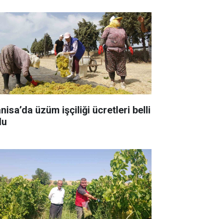
isa’da üzüm işçiliği ücretleri belli
du