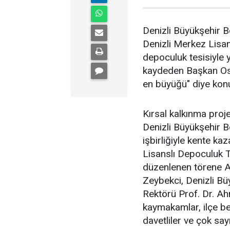
Denizli Büyükşehir Be
Denizli Merkez Lisans
depoculuk tesisiyle y
kaydeden Başkan Osm
en büyüğü" diye kon
Kırsal kalkınma proj
Denizli Büyükşehir B
işbirliğiyle kente ka
Lisanslı Depoculuk Te
düzenlenen törene A
Zeybekci, Denizli B
Rektörü Prof. Dr. A
kaymakamlar, ilçe bel
davetliler ve çok say