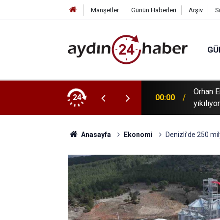
Manşetler
Günün Haberleri
Arşiv
S
GÜ
Orhan E
kalbimi gömdüm"
24
00:00
yıkılıyo
Anasayfa
Ekonomi
Denizli’de 250 mily