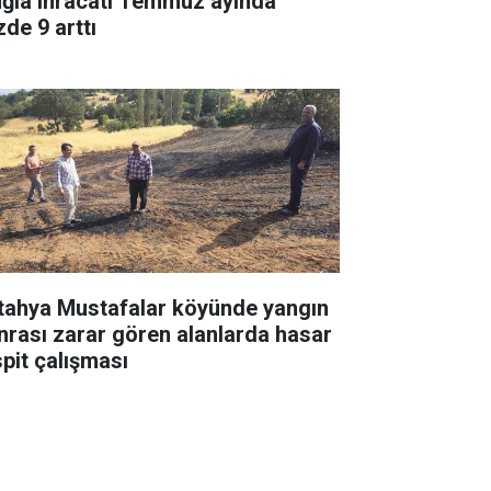
ğla ihracatı Temmuz ayında
zde 9 arttı
tahya Mustafalar köyünde yangın
nrası zarar gören alanlarda hasar
spit çalışması