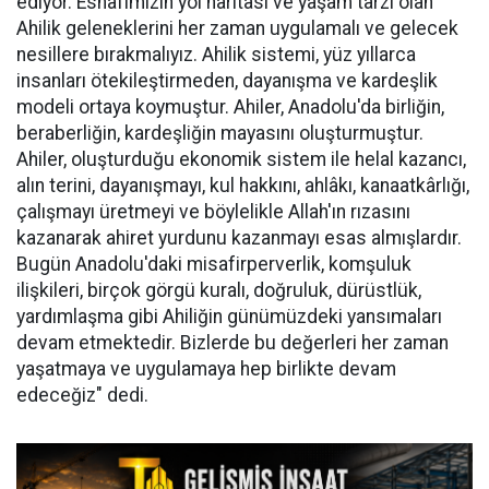
ediyor. Esnafımızın yol haritası ve yaşam tarzı olan
Ahilik geleneklerini her zaman uygulamalı ve gelecek
nesillere bırakmalıyız. Ahilik sistemi, yüz yıllarca
insanları ötekileştirmeden, dayanışma ve kardeşlik
modeli ortaya koymuştur. Ahiler, Anadolu'da birliğin,
beraberliğin, kardeşliğin mayasını oluşturmuştur.
Ahiler, oluşturduğu ekonomik sistem ile helal kazancı,
alın terini, dayanışmayı, kul hakkını, ahlâkı, kanaatkârlığı,
çalışmayı üretmeyi ve böylelikle Allah'ın rızasını
kazanarak ahiret yurdunu kazanmayı esas almışlardır.
Bugün Anadolu'daki misafirperverlik, komşuluk
ilişkileri, birçok görgü kuralı, doğruluk, dürüstlük,
yardımlaşma gibi Ahiliğin günümüzdeki yansımaları
devam etmektedir. Bizlerde bu değerleri her zaman
yaşatmaya ve uygulamaya hep birlikte devam
edeceğiz" dedi.