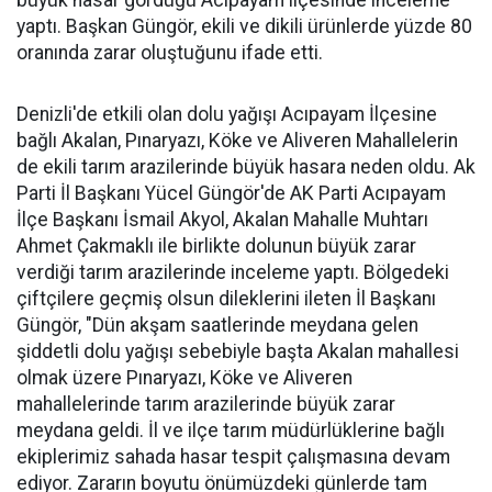
büyük hasar gördüğü Acıpayam ilçesinde inceleme
yaptı. Başkan Güngör, ekili ve dikili ürünlerde yüzde 80
oranında zarar oluştuğunu ifade etti.
Denizli'de etkili olan dolu yağışı Acıpayam İlçesine
bağlı Akalan, Pınaryazı, Köke ve Aliveren Mahallelerin
de ekili tarım arazilerinde büyük hasara neden oldu. Ak
Parti İl Başkanı Yücel Güngör'de AK Parti Acıpayam
İlçe Başkanı İsmail Akyol, Akalan Mahalle Muhtarı
Ahmet Çakmaklı ile birlikte dolunun büyük zarar
verdiği tarım arazilerinde inceleme yaptı. Bölgedeki
çiftçilere geçmiş olsun dileklerini ileten İl Başkanı
Güngör, "Dün akşam saatlerinde meydana gelen
şiddetli dolu yağışı sebebiyle başta Akalan mahallesi
olmak üzere Pınaryazı, Köke ve Aliveren
mahallelerinde tarım arazilerinde büyük zarar
meydana geldi. İl ve ilçe tarım müdürlüklerine bağlı
ekiplerimiz sahada hasar tespit çalışmasına devam
ediyor. Zararın boyutu önümüzdeki günlerde tam