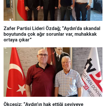
Zafer Partisi Lideri Özdağ; “Aydın’da skandal
boyutunda çok ağır sorunlar var, muhakkak
ortaya çıkar”
Ökçesiz; “Aydın’ın hak ettiği seviyeye