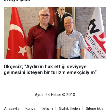
Ökçesiz; “Aydın’ın hak ettiği seviyeye
gelmesini isteyen bir turizm emekçisiyim”
Aydın 24 Haber © 2010
Anasayfa
Künye
İletişim
Gizlilik İlkeleri
Sitene Ekle