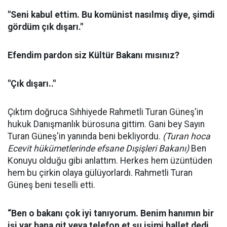
"Seni kabul ettim. Bu komünist nasılmış diye, şimdi
gördüm çık dışarı."
Efendim pardon siz Kültür Bakanı mısınız?
"Çık dışarı.."
Çıktım doğruca Sıhhiyede Rahmetli Turan Güneş'in
hukuk Danışmanlık bürosuna gittim. Gani bey Sayın
Turan Güneş'in yanında beni bekliyordu.
(Turan hoca
Ecevit hükümetlerinde efsane Dışişleri Bakanı)
Ben
Konuyu olduğu gibi anlattım. Herkes hem üzüntüden
hem bu çirkin olaya gülüyorlardı. Rahmetli Turan
Güneş beni teselli etti.
“Ben o bakanı çok iyi tanıyorum. Benim hanımın bir
işi var bana git veya telefon et şu işimi hallet dedi.