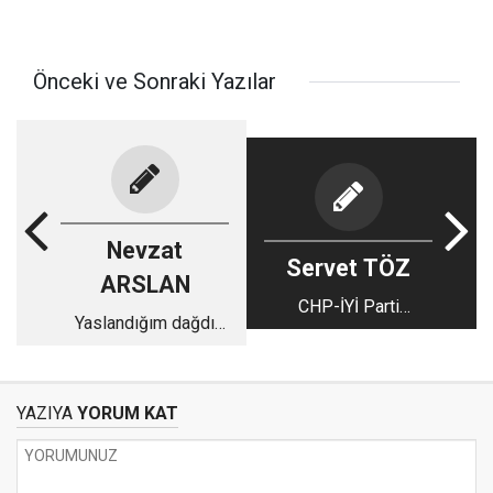
Önceki ve Sonraki Yazılar
Nevzat
Servet TÖZ
ARSLAN
CHP-İYİ Parti
Yaslandığım dağdı
ittifakında 1 artı 1, 1
amcam
bile etmeyecek
YAZIYA
YORUM KAT