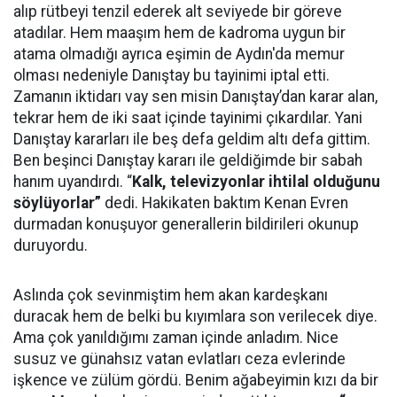
alıp rütbeyi tenzil ederek alt seviyede bir göreve
atadılar. Hem maaşım hem de kadroma uygun bir
atama olmadığı ayrıca eşimin de Aydın'da memur
olması nedeniyle Danıştay bu tayinimi iptal etti.
Zamanın iktidarı vay sen misin Danıştay’dan karar alan,
tekrar hem de iki saat içinde tayinimi çıkardılar. Yani
Danıştay kararları ile beş defa geldim altı defa gittim.
Ben beşinci Danıştay kararı ile geldiğimde bir sabah
hanım uyandırdı. “
Kalk, televizyonlar ihtilal olduğunu
söylüyorlar”
dedi. Hakikaten baktım Kenan Evren
durmadan konuşuyor generallerin bildirileri okunup
duruyordu.
Aslında çok sevinmiştim hem akan kardeşkanı
duracak hem de belki bu kıyımlara son verilecek diye.
Ama çok yanıldığımı zaman içinde anladım. Nice
susuz ve günahsız vatan evlatları ceza evlerinde
işkence ve zülüm gördü. Benim ağabeyimin kızı da bir