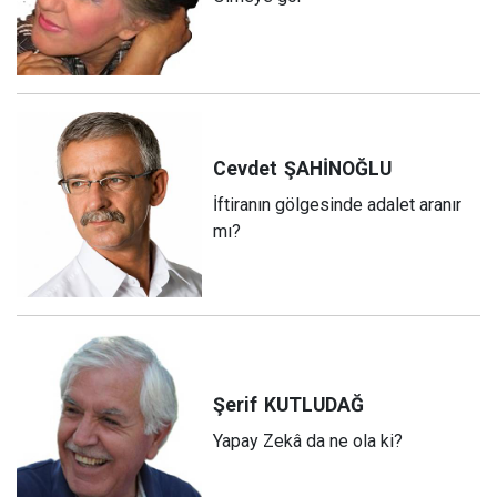
Cevdet
ŞAHİNOĞLU
İftiranın gölgesinde adalet aranır
mı?
Şerif
KUTLUDAĞ
Yapay Zekâ da ne ola ki?