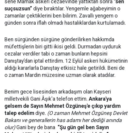
sene Mamak askeri cezaevinde yattıktan sonra
“sen
suçsuzsun”
diye bıraktılar. Yengemle ağabeyimin o
zamanlar çektiklerini ben bilirim. Zavallı yengem o
günden sonra iflah olmadı hastalıklardan kurtulamadı.
Ben sürgünden sürgüne gönderilirken hakkımda
müfettişlerin biri gitti ikisi geldi. Durmadan uyduruk
cezalar verdiler tabi o zaman bunların hepsini
Danıştay’dan iptal ettirdim. 12 Eylül askeri hükümetinin
aldığı kararlarla Danıştay etkisiz hale getirildi. Beni de
o zaman Mardin müzesine uzman olarak atadılar.
Benim gece lisesinden arkadaşım olan Kayseri
milletvekili Gani Âşık'a telefon ettim.
Ankara'ya
gelsem de Sayın Mehmet Özgüneş'e çıkıp yardım
talep edelim
diye.
(O zaman Mehmet Özgüneş Devlet
Bakanı ve generallerin has adamı her dediği anında
olur)
Gani bey de bana
“Şu gün gel ben Sayın