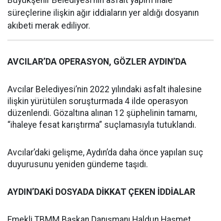
Büyükşehir Belediyesi’nin asfalt yapım ihale
süreçlerine ilişkin ağır iddiaların yer aldığı dosyanın
akıbeti merak ediliyor.
AVCILAR’DA OPERASYON, GÖZLER AYDIN’DA
Avcılar Belediyesi’nin 2022 yılındaki asfalt ihalesine
ilişkin yürütülen soruşturmada 4 ilde operasyon
düzenlendi. Gözaltına alınan 12 şüphelinin tamamı,
“ihaleye fesat karıştırma” suçlamasıyla tutuklandı.
Avcılar’daki gelişme, Aydın’da daha önce yapılan suç
duyurusunu yeniden gündeme taşıdı.
AYDIN’DAKİ DOSYADA DİKKAT ÇEKEN İDDİALAR
Emekli TBMM Başkan Danışmanı Haldun Haşmet