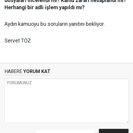
dosyaları incelendi mi? Kamu zararı hesaplandı mı?
Herhangi bir adli işlem yapıldı mı?
Aydın kamuoyu bu soruların yanıtını bekliyor.
Servet TÖZ
HABERE
YORUM KAT