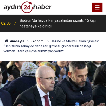
Bodrum’da havuz kimyasalından sızıntı: 15 kişi
02:05
hastaneye kaldırıldı
Anasayfa
Ekonomi
Hazine ve Maliye Bakanı Şimşek:
“Denizli’nin sanayide daha ileri gitmesi için her türlü desteği
vermek üzere çalışmalarımızı yapıyoruz”