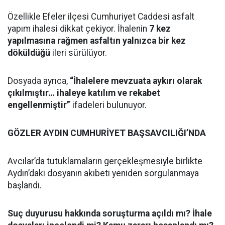
Özellikle Efeler ilçesi Cumhuriyet Caddesi asfalt
yapım ihalesi dikkat çekiyor. İhalenin
7 kez
yapılmasına rağmen asfaltın yalnızca bir kez
döküldüğü
ileri sürülüyor.
Dosyada ayrıca,
“İhalelere mevzuata aykırı olarak
çıkılmıştır… ihaleye katılım ve rekabet
engellenmiştir”
ifadeleri bulunuyor.
GÖZLER AYDIN CUMHURİYET BAŞSAVCILIĞI’NDA
Avcılar’da tutuklamaların gerçekleşmesiyle birlikte
Aydın’daki dosyanın akıbeti yeniden sorgulanmaya
başlandı.
Suç duyurusu hakkında soruşturma açıldı mı? İhale