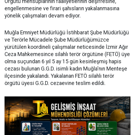
Örgütü mensuplarının faaliyetlerinin deşifresine,
engellenmesine ve firari şahısların yakalanmasına
yönelik çalışmaları devam ediyor.
Muğla Emniyet Müdürlüğü İstihbarat Şube Müdürlüğü
ve Terörle Mücadele Şube Müdürlüğümüzce
yürütülen koordineli çalışmalar neticesinde İzmir Ağır
Ceza Mahkemesince silahlı terör örgütüne (FETÖ) üye
olma suçundan 6 yıl 5 ay 15 gün kesinleşmiş hapis
cezası bulunan G.G.D. isimli kadın Muğla'nın Menteşe
ilçesinde yakalandı. Yakalanan FETÖ silahlı terör
örgütü üyesi G.G.D. cezaevine teslim edildi.