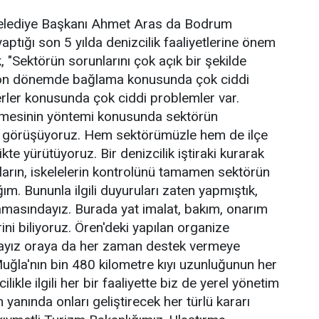
elediye Başkanı Ahmet Aras da Bodrum
aptığı son 5 yılda denizcilik faaliyetlerine önem
k, "Sektörün sorunlarını çok açık bir şekilde
e son dönemde bağlama konusunda çok ciddi
ferler konusunda çok ciddi problemler var.
ilmesinin yöntemi konusunda sektörün
sık görüşüyoruz. Hem sektörümüzle hem de ilçe
ikte yürütüyoruz. Bir denizcilik iştiraki kurarak
kların, iskelelerin kontrolünü tamamen sektörün
m. Bununla ilgili duyuruları zaten yapmıştık,
şamasındayız. Burada yat imalat, bakım, onarım
ni biliyoruz. Ören'deki yapılan organize
dayız oraya da her zaman destek vermeye
Muğla'nın bin 480 kilometre kıyı uzunluğunun her
likle ilgili her bir faaliyette biz de yerel yönetim
yanında onları geliştirecek her türlü kararı