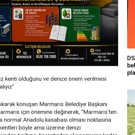
DS
be
pla
iz kenti olduğunu ve denize önem verilmesi
ya
lıyız"
çıkarak konuşan Marmaris Belediye Başkanı
Marmaris için önemine değinerek, "Marmaris'ten
nda normal Anadolu kasabası olması noktasına
 kentleri böyle ama üzerine denizi