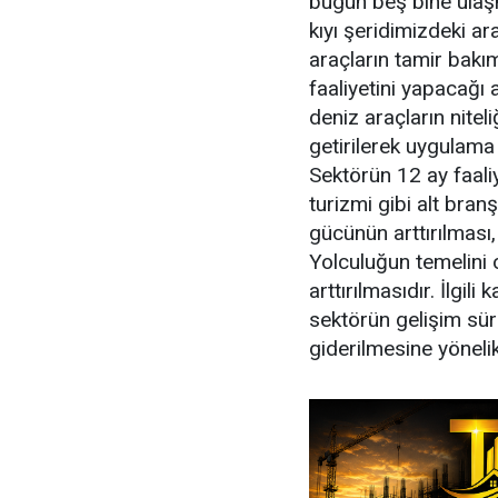
bugün beş bine ulaşm
kıyı şeridimizdeki ara
araçların tamir bakı
faaliyetini yapacağı a
deniz araçların nitel
getirilerek uygulama 
Sektörün 12 ay faaliy
turizmi gibi alt bran
gücünün arttırılması
Yolculuğun temelini 
arttırılmasıdır. İlgi
sektörün gelişim sür
giderilmesine yönelik