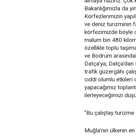
almaya hazırız. Çok 
Bakanlığımızla da yi
Körfezlerimizin ya
ve deniz turizminin f
körfezimizde böyle 
malum bin 480 kilomet
özellikle toplu taşı
ve Bodrum arasındak
Datça'ya, Datça'dan
trafik güzergâhı çal
ciddi olumlu etkileri 
yapacağımız toplant
ilerleyeceğimizi düş
"Bu çalıştay turizme 
Muğla'nın ülkenin en