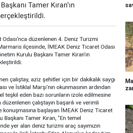
 Başkanı Tamer Kıran'ın
sa
rçekleştirildi.
 Odası'nca düzenlenen 4. Deniz Turizmi
 Marmaris ilçesinde, İMEAK Deniz Ticaret Odası
önetim Kurulu Başkanı Tamer Kıran'ın
eştirildi.
en çalıştay, aziz şehitler için bir dakikalık saygı
Ma
ı ve İstiklal Marşı'nın okunmasının ardından
zar
el teşkil eden bazı sorunların izole edilmesine
 düzenlenen çalıştayın başarılı ve verimli
 ile konuşmasına başlayan İMEAK Deniz Ticaret
u Başkanı Tamer Kıran, "En temel
inde yer alan deniz turizmi araç sayımızın