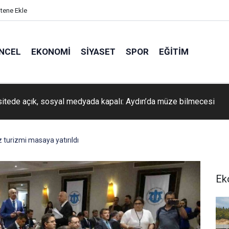
itene Ekle
NCEL
EKONOMI
SIYASET
SPOR
EĞITIM
itede açık, sosyal medyada kapalı: Aydın’da müze bilmecesi
 turizmi masaya yatırıldı
Ek