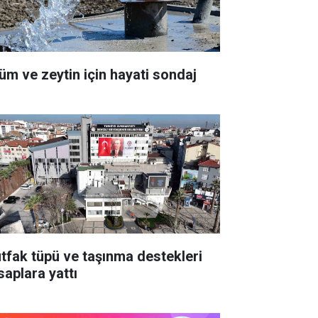
üm ve zeytin için hayati sondaj
tfak tüpü ve taşınma destekleri
saplara yattı