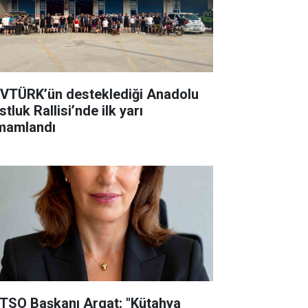
VTÜRK’ün desteklediği Anadolu
tluk Rallisi’nde ilk yarı
mamlandı
TSO Başkanı Argat: "Kütahya