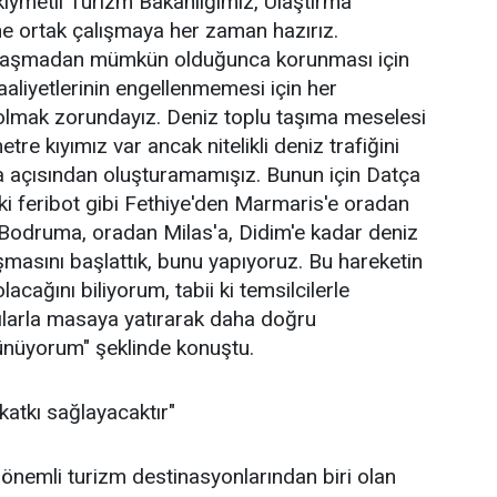
kıymetli Turizm Bakanlığımız, Ulaştırma
ne ortak çalışmaya her zaman hazırız.
pılaşmadan mümkün olduğunca korunması için
aaliyetlerinin engellenmemesi için her
olmak zorundayız. Deniz toplu taşıma meselesi
re kıyımız var ancak nitelikli deniz trafiğini
ma açısından oluşturamamışız. Bunun için Datça
i feribot gibi Fethiye'den Marmaris'e oradan
 Bodruma, oradan Milas'a, Didim'e kadar deniz
ışmasını başlattık, bunu yapıyoruz. Bu hareketin
olacağını biliyorum, tabii ki temsilcilerle
ılarla masaya yatırarak daha doğru
ünüyorum" şeklinde konuştu.
katkı sağlayacaktır"
 önemli turizm destinasyonlarından biri olan