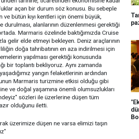
ünden tarihine, ticaretinden ekonomisine kadar
ufuklar açan bir durum söz konusu. Bu sebeple
Ta
 ve bütün kıyı kentleri için önemi büyük,
pa
e durulması, alanlarının düzenlenmesi gerektiği
 ortada. Marmaris özelinde baktığımızda Cruise
la gelir elde etmeyi bekleyen. Deniz araçlarının
rliliğin doğa tahribatının en aza indirilmesi için
lemelerin yapılması gerektiği konusunda
ağı bir toplantı bekliyoruz. Aynı zamanda
aşadığımız yangın felaketlerinin ardından
unun Marmaris turizmine etkisi olduğu gibi
iğine ve doğal yaşamına önemli olumsuzlukları
ndeyiz" sözleri ile üzerlerine düşen tüm
"E
zır olduğunu iletti.
dü
Bo
arak üzerimize düşen ne varsa elimizi taşın
ız"