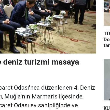
TÜ
Dos
ta
 deniz turizmi masaya
caret Odası'nca düzenlenen 4. Deniz
ı, Muğla'nın Marmaris ilçesinde,
aret Odası ev sahipliğinde ve
KU