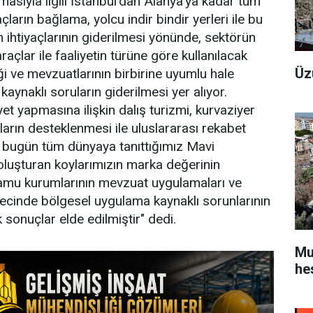
asıyla ilgili İstanbul'dan Alanya'ya kadar tüm
çların bağlama, yolcu indir bindir yerleri ile bu
m ihtiyaçlarının giderilmesi yönünde, sektörün
raçlar ile faaliyetin türüne göre kullanılacak
Üz
iği ve mevzuatlarının birbirine uyumlu hale
kaynaklı soruların giderilmesi yer alıyor.
et yapmasına ilişkin dalış turizmi, kurvaziyer
şların desteklenmesi ile uluslararası rekabet
, bugün tüm dünyaya tanıttığımız Mavi
oluşturan koylarımızın marka değerinin
li kamu kurumlarının mevzuat uygulamaları ve
ecinde bölgesel uygulama kaynaklı sorunlarının
 sonuçlar elde edilmiştir" dedi.
Mu
he