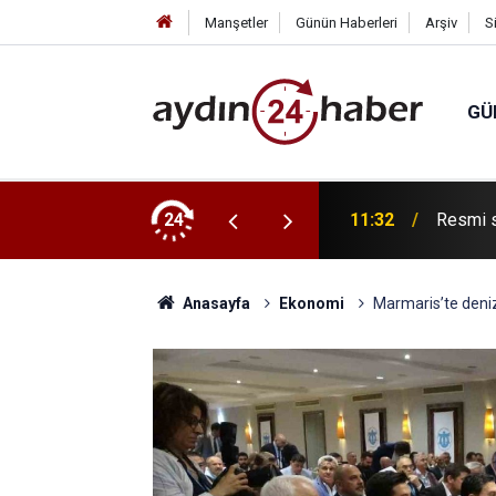
Manşetler
Günün Haberleri
Arşiv
S
GÜ
ve MHP İl Başkanı Türker’e hayırlı olsun
24
11:32
Resmi s
Anasayfa
Ekonomi
Marmaris’te deniz