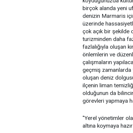
koyduğunuzda kültür
birçok alanda yeni 
denizin Marmaris için
üzerinde hassasiyetl
çok açık bir şekilde
turizminden daha faz
fazlalığıyla oluşan ki
önlemlerin ve düzen
çalışmaların yapılac
geçmiş zamanlarda y
oluşan deniz dolgus
ilçenin liman temizl
olduğunun da bilinci
görevleri yapmaya ha
"Yerel yönetimler ol
altına koymaya hazır