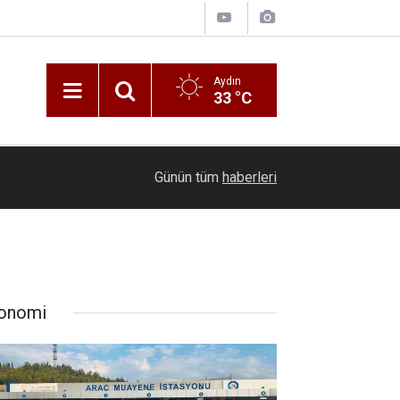
Aydın
33 °C
11:26
Başkan Zencirci, yanan mağazada incelemelerd
Günün tüm
haberleri
onomi