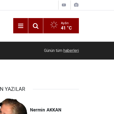
Aydın
41 °C
15:18
Kütahya İl Emniyet Müdürü Osman Elbir’den 4 il
Günün tüm
haberleri
N YAZILAR
Nermin
AKKAN