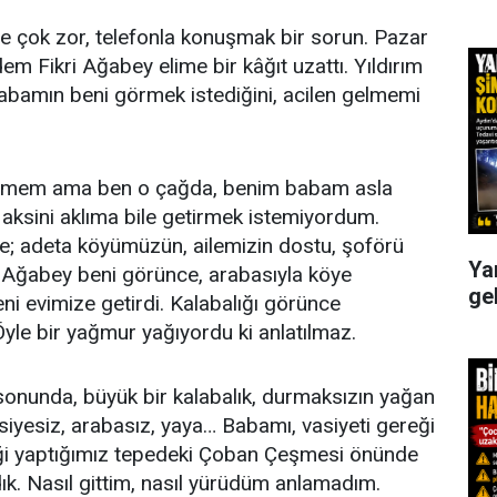
e çok zor, telefonla konuşmak bir sorun. Pazar
m Fikri Ağabey elime bir kâğıt uzattı. Yıldırım
abamın beni görmek istediğini, acilen gelmemi
bilmem ama ben o çağda, benim babam asla
aksini aklıma bile getirmek istemiyordum.
; adeta köyümüzün, ailemizin dostu, şoförü
Ya
n Ağabey beni görünce, arabasıyla köye
ge
ni evimize getirdi. Kalabalığı görünce
le bir yağmur yağıyordu ki anlatılmaz.
 sonunda, büyük bir kalabalık, durmaksızın yağan
iyesiz, arabasız, yaya… Babamı, vasiyeti gereği
iği yaptığımız tepedeki Çoban Çeşmesi önünde
ık. Nasıl gittim, nasıl yürüdüm anlamadım.