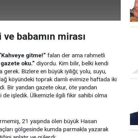
i ve babamın mirası
“Kahveye gitme!”
falan der ama rahmetli
 gazete oku.”
diyordu. Kim bilir, belki kendi
 gerek. Bizlere en büyük iyiliği; yolu, suyu,
dağ köyündeki toprak damlı evimize haftada iki
di. Bir yandan gazete okur, öte yandan
i de işledik. Ülkemizle ilgili fikir sahibi olma
rmemiş, 21 yaşında ölen büyük Hasan
çları gölgesinde kumda parmakla yazarak
ini anlatır ve gülerdi: