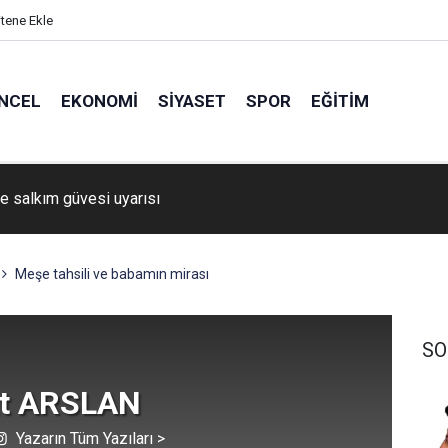
itene Ekle
NCEL
EKONOMI
SIYASET
SPOR
EĞITIM
re Belediyespor’a genç takviye
Meşe tahsili ve babamın mirası
SO
t ARSLAN
Yazarın Tüm Yazıları >