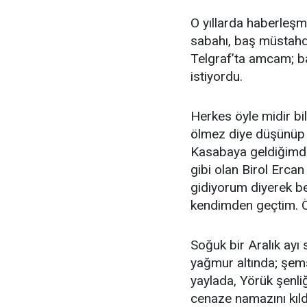
O yıllarda haberleşm
sabahı, baş müstahde
Telgraf’ta amcam; b
istiyordu.
Herkes öyle midir 
ölmez diye düşünüp 
Kasabaya geldiğimde
gibi olan Birol Erca
gidiyorum diyerek be
kendimden geçtim. Öy
Soğuk bir Aralık ayı
yağmur altında; şems
yaylada, Yörük şenl
cenaze namazını kıld