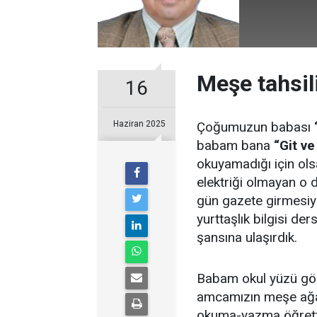
Meşe tahsil
16
Haziran 2025
Çoğumuzun babası
babam bana
“Git ve
okuyamadığı için olsa
elektriği olmayan o 
gün gazete girmesiy
yurttaşlık bilgisi ders
şansına ulaşırdık.
Babam okul yüzü gö
amcamızın meşe ağa
okuma-yazma öğrettiğ