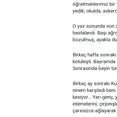
öğretmenlerimiz bir 
yedik; okulda, asker
O yaz sonunda son s
hastalandı. Başı ağr
bozulmuş, ayakta du
Birkaç hafta sonrak
kötüleşti. Bayramda 
Sonrasında beyin tüm
Birkaç ay sonraki Ku
ninem karşıladı ben
kesiyor… Yarı genç, 
inlemelerini, çırpın
çaresizce ağlayarak