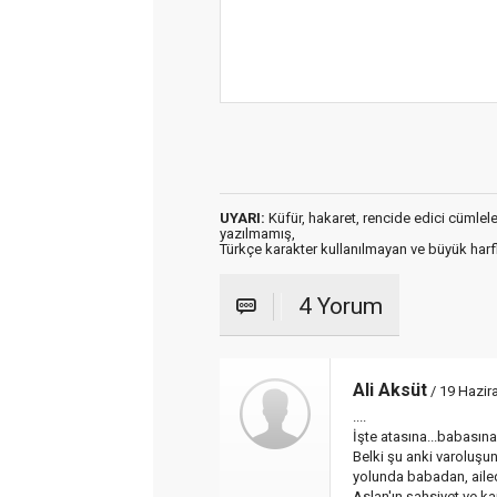
UYARI:
Küfür, hakaret, rencide edici cümleler 
yazılmamış,
Türkçe karakter kullanılmayan ve büyük har
4 Yorum
Ali Aksüt
/ 19 Hazir
....
İşte atasına...babasına.
Belki şu anki varoluş
yolunda babadan, ailed
Aslan'ın şahsiyet ve ka