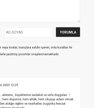
veya imalar, inançlara saldırı içeren, imla kuralları ile
flerle yazılmış yorumlar onaylanmamaktadır.
an 2025 12:29
..ailesine , büyüklerine sadakat ve vefa duyguları...!
un ; hem düşünce, hem ahlâk, hem okuyup adam olmak
en aldığın eğitim ve nasihatler, bugünkü Nevzat
rakterini oluşturdu.