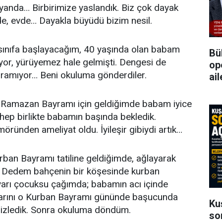
yanda… Birbirimize yaslandık. Biz çok dayak
de, evde… Dayakla büyüdü bizim nesil.
ınıfa başlayacağım, 40 yaşında olan babam
Bü
ıyor, yürüyemez hale gelmişti. Dengesi de
op
ramıyor… Beni okuluma gönderdiler.
ai
i Ramazan Bayramı için geldiğimde babam iyice
hep birlikte babamın başında bekledik.
öründen ameliyat oldu. İyileşir gibiydi artık…
rban Bayramı tatiline geldiğimde, ağlayarak
i. Dedem bahçenin bir köşesinde kurban
yarı çocuksu çağımda; babamın acı içinde
ışlarını o Kurban Bayramı gününde başucunda
Ku
 izledik. Sonra okuluma döndüm.
so