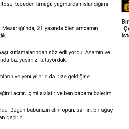
ltosu, tepeden tırnağa yağmurdan ıslandığımı
Bir
k Mezarlığı’nda, 21 yaşında ölen amcamın
"Ç
is
ik.
başı kutlamalarından söz ediliyordu. Anamın ve
ında biz yasımızı tutuyorduk.
arın ve yeni yılların da bize geldiğine…
imi acıtır, içimi sızlatır ve ben babamı özlerim.
du. Bugün babanızın elini öpün, sarılın, bir ağaç
man geçirin…