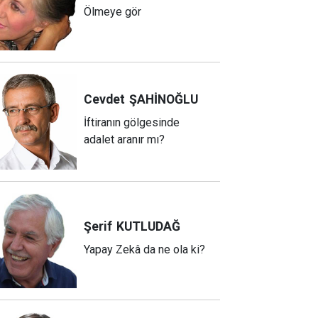
Ölmeye gör
Cevdet
ŞAHİNOĞLU
İftiranın gölgesinde
adalet aranır mı?
Şerif
KUTLUDAĞ
Yapay Zekâ da ne ola ki?