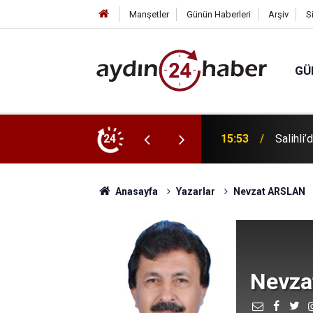
Manşetler
Günün Haberleri
Arşiv
S
GÜ
24
15:39
Yunusem
Anasayfa
Yazarlar
Nevzat ARSLAN
Nevza