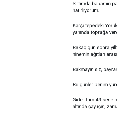
Sırtımda babamın pa
hatırlıyorum.
Karşı tepedeki Yörü
yanında toprağa verd
Birkaç gün sonra yıl
ninemin ağıtları aras
Bakmayın siz, bayraml
Bu günler benim yüreğ
Gideli tam 49 sene ol
altında çay için, za