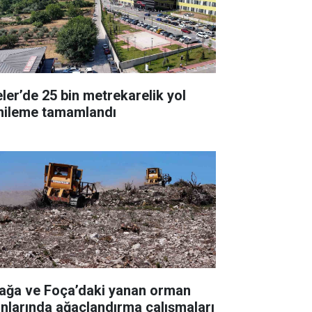
eler’de 25 bin metrekarelik yol
nileme tamamlandı
iağa ve Foça’daki yanan orman
anlarında ağaçlandırma çalışmaları