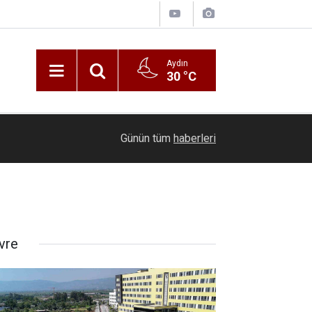
Aydın
30 °C
Şişme lastik botla denize açılan iki kişi sürük
19:33
Günün tüm
haberleri
çağrısı yaptı
vre