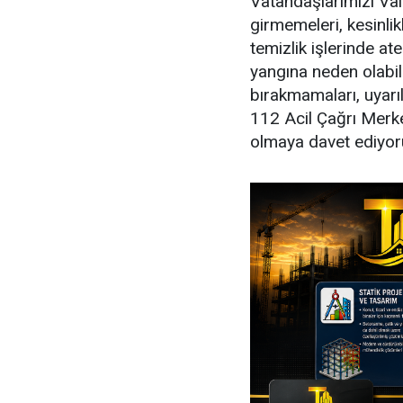
Vatandaşlarımızı Val
girmemeleri, kesinli
temizlik işlerinde at
yangına neden olabil
bırakmamaları, uyarı
112 Acil Çağrı Merke
olmaya davet ediyoru