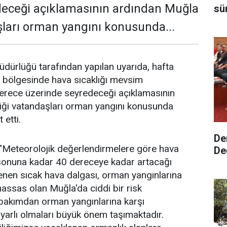
deceği açıklamasının ardından Muğla
sü
aşları orman yangını konusunda...
dürlüğü tarafından yapılan uyarıda, hafta
bölgesinde hava sıcaklığı mevsim
derece üzerinde seyredeceği açıklamasının
liği vatandaşları orman yangını konusunda
etti.
De
 "Meteorolojik değerlendirmelere göre hava
De
a sonuna kadar 40 dereceye kadar artacağı
klenen sıcak hava dalgası, orman yangınlarına
hassas olan Muğla'da ciddi bir risk
 bakımdan orman yangınlarına karşı
yarlı olmaları büyük önem taşımaktadır.