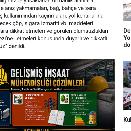
iliğimizce yasaklanan ormanlık alanlara
kle anız yakmamaları, bağ, bahçe ve sera
eş kullanımından kaçınmaları, yol kenarlarına
ecek çöp, sigara izmariti vb. maddeleri
De
lara dikkat etmeleri ve görülen olumsuzlukları
Yo
zi'ne iletmeleri konusunda duyarlı ve dikkatli
do
z" denildi.
Ku