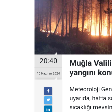
20:40
Muğla Valil
yangını kon
10 Haziran 2024
Meteoroloji Gen
uyarıda, hafta
sıcaklığı mevsi