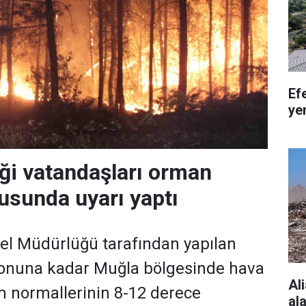
Ef
ye
iği vatandaşları orman
usunda uyarı yaptı
el Müdürlüğü tarafından yapılan
 sonuna kadar Muğla bölgesinde hava
Al
m normallerinin 8-12 derece
al