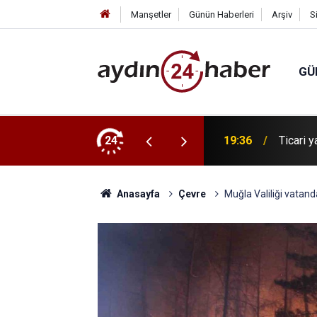
Manşetler
Günün Haberleri
Arşiv
S
GÜ
nı itfaiye söndürdü
24
19:36
Ticari y
Anasayfa
Çevre
Muğla Valiliği vatan