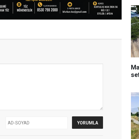
Ma
se