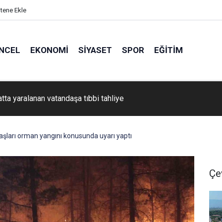
itene Ekle
NCEL
EKONOMI
SIYASET
SPOR
EĞITIM
atta yaralanan vatandaşa tıbbi tahliye
daşları orman yangını konusunda uyarı yaptı
Çe