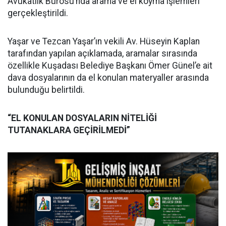
Avukatlık Bürosu’nda arama ve el koyma işlemleri
gerçekleştirildi.
Yaşar ve Tezcan Yaşar’ın vekili Av. Hüseyin Kaplan
tarafından yapılan açıklamada, aramalar sırasında
özellikle Kuşadası Belediye Başkanı Ömer Günel’e ait
dava dosyalarının da el konulan materyaller arasında
bulunduğu belirtildi.
“EL KONULAN DOSYALARIN NİTELİĞİ
TUTANAKLARA GEÇİRİLMEDİ”