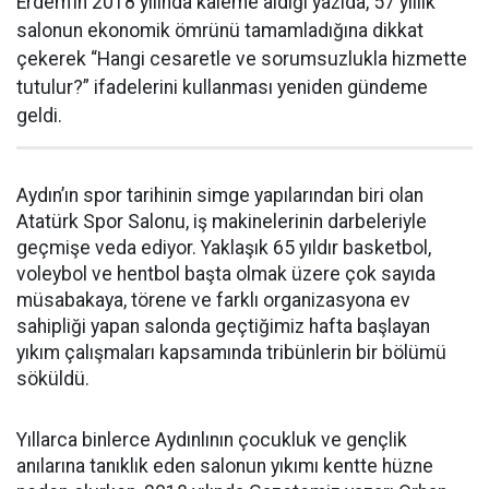
Erdem’in 2018 yılında kaleme aldığı yazıda, 57 yıllık
salonun ekonomik ömrünü tamamladığına dikkat
çekerek “Hangi cesaretle ve sorumsuzlukla hizmette
tutulur?” ifadelerini kullanması yeniden gündeme
geldi.
Aydın’ın spor tarihinin simge yapılarından biri olan
Atatürk Spor Salonu, iş makinelerinin darbeleriyle
geçmişe veda ediyor. Yaklaşık 65 yıldır basketbol,
voleybol ve hentbol başta olmak üzere çok sayıda
müsabakaya, törene ve farklı organizasyona ev
sahipliği yapan salonda geçtiğimiz hafta başlayan
yıkım çalışmaları kapsamında tribünlerin bir bölümü
söküldü.
Yıllarca binlerce Aydınlının çocukluk ve gençlik
anılarına tanıklık eden salonun yıkımı kentte hüzne