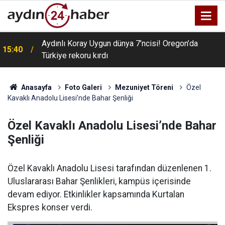
Aydınlı Koray Uygun dünya 7’ncisi! Oregon’da
15:40
Türkiye rekoru kırdı
Manisa Büyükşehir’den Kula’da 12,5 kilometrelik yol
15:06
hamlesi
Anasayfa
Foto Galeri
Mezuniyet Töreni
Özel
Kavaklı Anadolu Lisesi’nde Bahar Şenliği
Özel Kavaklı Anadolu Lisesi’nde Bahar
Şenliği
Özel Kavaklı Anadolu Lisesi tarafından düzenlenen 1.
Uluslararası Bahar Şenlikleri, kampüs içerisinde
devam ediyor. Etkinlikler kapsamında Kurtalan
Ekspres konser verdi.