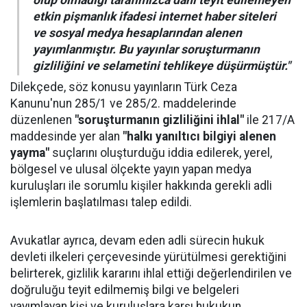
olup olmadığı tarafımızca dahi teyit edilemeyen
etkin pişmanlık ifadesi internet haber siteleri
ve sosyal medya hesaplarından alenen
yayımlanmıştır. Bu yayınlar soruşturmanın
gizliliğini ve selametini tehlikeye düşürmüştür."
Dilekçede, söz konusu yayınların Türk Ceza
Kanunu'nun 285/1 ve 285/2. maddelerinde
düzenlenen
"soruşturmanın gizliliğini ihlal"
ile 217/A
maddesinde yer alan
"halkı yanıltıcı bilgiyi alenen
yayma"
suçlarını oluşturduğu iddia edilerek, yerel,
bölgesel ve ulusal ölçekte yayın yapan medya
kuruluşları ile sorumlu kişiler hakkında gerekli adli
işlemlerin başlatılması talep edildi.
Avukatlar ayrıca, devam eden adli sürecin hukuk
devleti ilkeleri çerçevesinde yürütülmesi gerektiğini
belirterek, gizlilik kararını ihlal ettiği değerlendirilen ve
doğruluğu teyit edilmemiş bilgi ve belgeleri
yayımlayan kişi ve kuruluşlara karşı hukukun