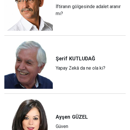
İftiranın gölgesinde adalet aranır
mı?
Şerif
KUTLUDAĞ
Yapay Zekâ da ne ola ki?
Ayşen
GÜZEL
Güven