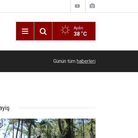
Aydın
38 °C
16:09
Köşk’te incir üreticilerine yeni sezon öncesi teb
Günün tüm
haberleri
ayiş