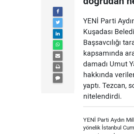
doğrudan he
YENİ Parti Aydın
Kuşadası Beledi
Başsavcılığı ta
kapsamında aral
damadı Umut Ya
hakkında verilen
yaptı. Tezcan, 
nitelendirdi.
YENİ Parti Aydın Mil
yönelik İstanbul Cum