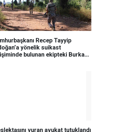
mhurbaşkanı Recep Tayyip
doğan’a yönelik suikast
rişiminde bulunan ekipteki Burkay
ratepe; Marmaris’te yer
steriyor
slektaşını vuran avukat tutuklandı