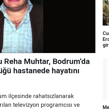
Cu
Er
gi
Ka
gö
u Reha Muhtar, Bodrum’da
üğü hastanede hayatını
m ilçesinde rahatsızlanarak
rılan televizyon programcısı ve
Me