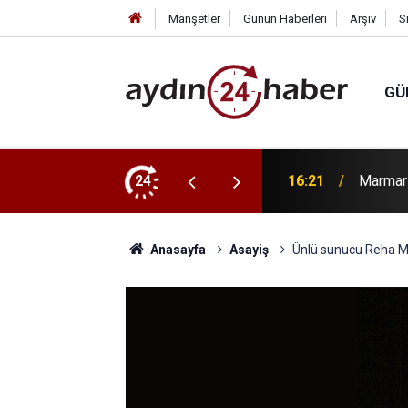
Manşetler
Günün Haberleri
Arşiv
S
GÜ
işare toplantısı
24
16:21
Marmari
Anasayfa
Asayiş
Ünlü sunucu Reha Mu