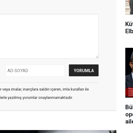
Kü
Elb
veya imalar, inançlara saldırı içeren, imla kuralları ile
flerle yazılmış yorumlar onaylanmamaktadır.
Bü
op
ai