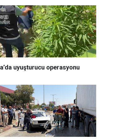
la’da uyuşturucu operasyonu