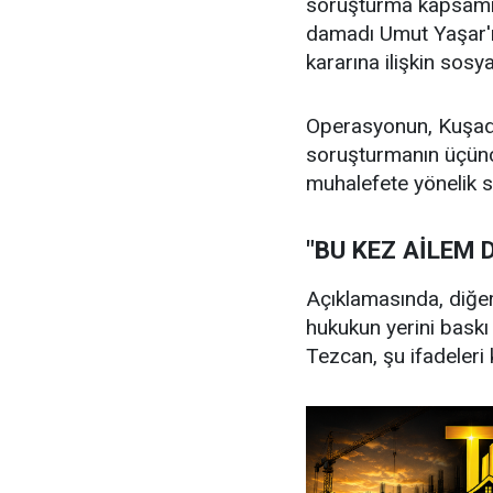
soruşturma kapsamın
damadı Umut Yaşar'ın
kararına ilişkin sos
Operasyonun, Kuşada
soruşturmanın üçünc
muhalefete yönelik s
"BU KEZ AİLEM 
Açıklamasında, diğe
hukukun yerini baskı
Tezcan, şu ifadeleri 