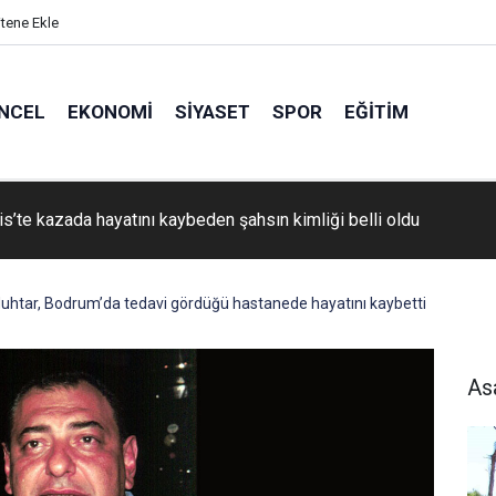
itene Ekle
NCEL
EKONOMI
SIYASET
SPOR
EĞITIM
s’te kazada hayatını kaybeden şahsın kimliği belli oldu
htar, Bodrum’da tedavi gördüğü hastanede hayatını kaybetti
As