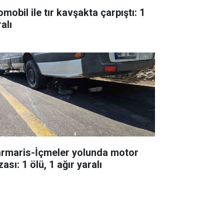
mobil ile tır kavşakta çarpıştı: 1
alı
rmaris-İçmeler yolunda motor
ası: 1 ölü, 1 ağır yaralı