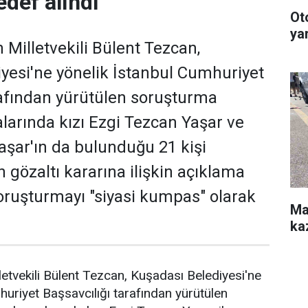
def alındı"
Oto
yar
 Milletvekili Bülent Tezcan,
yesi'ne yönelik İstanbul Cumhuriyet
rafından yürütülen soruşturma
arında kızı Ezgi Tezcan Yaşar ve
şar'ın da bulunduğu 21 kişi
 gözaltı kararına ilişkin açıklama
soruşturmayı "siyasi kumpas" olarak
Ma
kaz
letvekili Bülent Tezcan, Kuşadası Belediyesi'ne
huriyet Başsavcılığı tarafından yürütülen