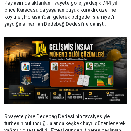
Paylaşımda aktarılan rivayete göre, yaklaşık 744 yıl
önce Karacasu'da yaşanan büyük kuraklık üzerine
köylüler, Horasan'dan gelerek bölgede İslamiyet'i
yaydığına inanılan Dedebağ Dedesi'ne danıştı.
Rivayete göre Dedebağ Dedesi'nin tavsiyesiyle
türbenin bulunduğu alanda keşkek hayrı düzenlenerek
yağmur duası edildi. Ertesi günden itibaren başlayan