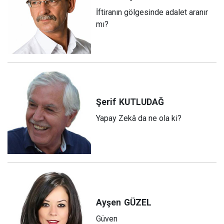
İftiranın gölgesinde adalet aranır
mı?
Şerif
KUTLUDAĞ
Yapay Zekâ da ne ola ki?
Ayşen
GÜZEL
Güven