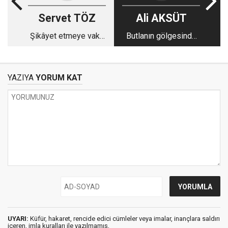
Servet TÖZ
Ali AKSÜT
Şikâyet etmeye vakit
Butlanın gölgesinde
var, Aydın’a yok mu?
isyan!
YAZIYA
YORUM KAT
UYARI:
Küfür, hakaret, rencide edici cümleler veya imalar, inançlara saldırı
içeren, imla kuralları ile yazılmamış,