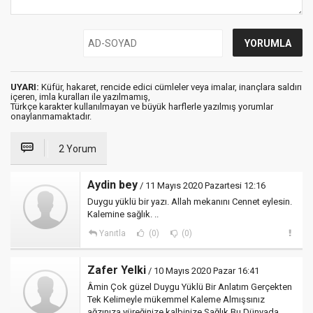
UYARI:
Küfür, hakaret, rencide edici cümleler veya imalar, inançlara saldırı
içeren, imla kuralları ile yazılmamış,
Türkçe karakter kullanılmayan ve büyük harflerle yazılmış yorumlar
onaylanmamaktadır.
2 Yorum
Aydin bey
/ 11 Mayıs 2020 Pazartesi 12:16
Duygu yüklü bir yazı. Allah mekanını Cennet eylesin.
Kalemine sağlık. ..
Yanıtla
(0)
(0)
Zafer Yelki
/ 10 Mayıs 2020 Pazar 16:41
Âmin Çok güzel Duygu Yüklü Bir Anlatım Gerçekten
Tek Kelimeyle mükemmel Kaleme Almışsınız
ağzınıza yüreğinize kalbinize Sağlık Bu Dünyada