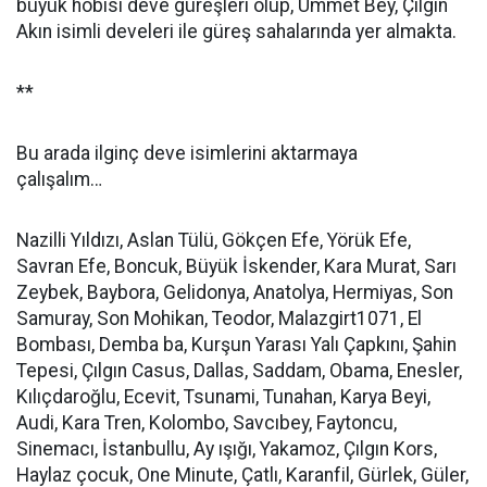
büyük hobisi deve güreşleri olup, Ümmet Bey, Çılgın
Akın isimli develeri ile güreş sahalarında yer almakta.
**
Bu arada ilginç deve isimlerini aktarmaya
çalışalım…
Nazilli Yıldızı, Aslan Tülü, Gökçen Efe, Yörük Efe,
Savran Efe, Boncuk, Büyük İskender, Kara Murat, Sarı
Zeybek, Baybora, Gelidonya, Anatolya, Hermiyas, Son
Samuray, Son Mohikan, Teodor, Malazgirt1071, El
Bombası, Demba ba, Kurşun Yarası Yalı Çapkını, Şahin
Tepesi, Çılgın Casus, Dallas, Saddam, Obama, Enesler,
Kılıçdaroğlu, Ecevit, Tsunami, Tunahan, Karya Beyi,
Audi, Kara Tren, Kolombo, Savcıbey, Faytoncu,
Sinemacı, İstanbullu, Ay ışığı, Yakamoz, Çılgın Kors,
Haylaz çocuk, One Minute, Çatlı, Karanfil, Gürlek, Güler,