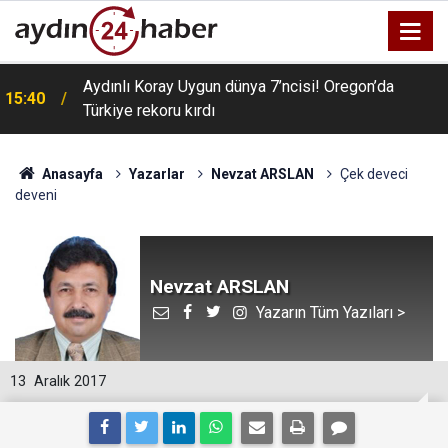
Aydınlı Koray Uygun dünya 7’ncisi! Oregon’da
15:40
Türkiye rekoru kırdı
Anasayfa
Yazarlar
Nevzat ARSLAN
Çek deveci
deveni
Nevzat ARSLAN
Yazarın Tüm Yazıları >
13
Aralık 2017