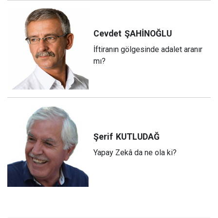
Cevdet
ŞAHİNOĞLU
İftiranın gölgesinde adalet aranır
mı?
Şerif
KUTLUDAĞ
Yapay Zekâ da ne ola ki?