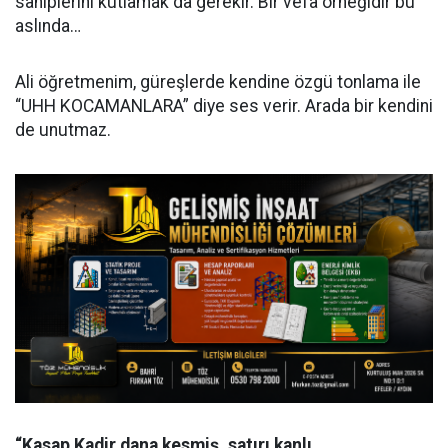
sahiplerini kutlamak da gerekir. Bir vefa örneğidir bu
aslında…
Ali öğretmenim, güreşlerde kendine özgü tonlama ile
“UHH KOCAMANLARA” diye ses verir. Arada bir kendini
de unutmaz.
“Kasap Kadir dana kesmiş, satırı kanlı,