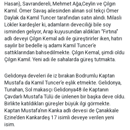
Hasan), Savrandereli, Mehmet Ağa,Ceylin ve Çılgın
Kamil. Ömer Savaş ailesinden alınan sol tekçi Ömer
Daylak da Kamil Tuncer tarafından satın alındı. Milaslı
Lökler kardeşler ki, adamların deveciliği bile soy
isminden geliyor, Arap kuyusundan aldıkları “Fırtına”
adlı deveyi Çılgın Kemal adı ile güreştirirler iken, hatırı
sayılır bir bedelle iş adamı Kamil Tuncer’e
sattıklarından bahsedilmekte. Çılgın Kemal, şimdi oldu
Çılgın Kamil. Yeni adı ile sahalarda güreş tutmakta.
Gelidonya develeri ile iz bırakan Bodrumlu Kaptan
Mustafa da Kamil Tuncer’e eşlik etmekte. Gelidonya,
Tunahan, Sol makasçı Gelidonya48 ile Kaptanın
Çavdarlı Mustafa Tülü de ünlenen bir başka deve oldu.
Birlikte katıldıkları güreşler büyük ilgi görmekte.
Kaptan Mustafa’nın Kanka adlı devesi de Çanakkale
Ezine’den Kankardeş 17 isimli deveye verilen yeni
isim.