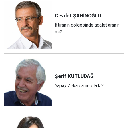
Cevdet
ŞAHİNOĞLU
İftiranın gölgesinde adalet aranır
mı?
Şerif
KUTLUDAĞ
Yapay Zekâ da ne ola ki?