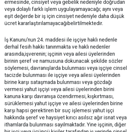
ermesinde, cinsiyet veya gebelik nedeniyle doğrudan
veya dolaylı farklı işlem uygulayamayacağı; a
ynı veya
eşit değerde bir iş için cinsiyet nedeniyle daha düşük
ücret kararlaştırılamayacağıbelirtilmektedir.
İş Kanunu’nun 24. maddesi ile işçiye haklı nedenle
derhal fesih hakkı tanınmakta ve haklı nedenler
arasında,
işverenin; işçinin veya ailesi üyelerinden
birinin şeref ve namusuna dokunacak şekilde sözler
söylemesi, davranışlarda bulunması veya işçiye cinsel
tacizde bulunması ile işçiye veya ailesi üyelerinden
birine karşı sataşmada bulunması veya gözdağı
vermesi yahut işçiyi veya ailesi üyelerinden birini
kanuna karşı davranışa özendirmesi, kışkırtması,
sürüklemesi yahut işçiye ve ailesi üyelerinden birine
karşı hapsi gerektiren bir suç işlemesi yahut işçi
hakkında şeref ve haysiyet kırıcı asılsız ağır isnat veya
ithamlarda bulunması sayılmaktadır. Yine işçinin, diğer
bir işçi veya üçüncü kişiler tarafından iş yerinde cinsel