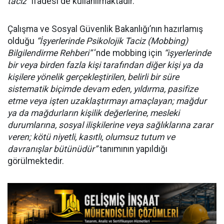
taciz”
ifadesi de kullanılmaktadır.
Çalışma ve Sosyal Güvenlik Bakanlığı’nın hazırlamış
olduğu
“İşyerlerinde Psikolojik Taciz (Mobbing)
Bilgilendirme Rehberi”
‘nde mobbing için
“i
şyerlerinde
bir veya birden fazla kişi tarafından diğer kişi ya da
kişilere yönelik gerçekleştirilen, belirli bir süre
sistematik biçimde devam eden, yıldırma, pasifize
etme veya işten uzaklaştırmayı amaçlayan; mağdur
ya da mağdurların kişilik değerlerine,
mesleki
durumlarına, sosyal ilişkilerine veya sağlıklarına zarar
veren; kötü niyetli, kasıtlı, olumsuz tutum ve
davranışlar bütünüdür”
tanımının yapıldığı
görülmektedir.