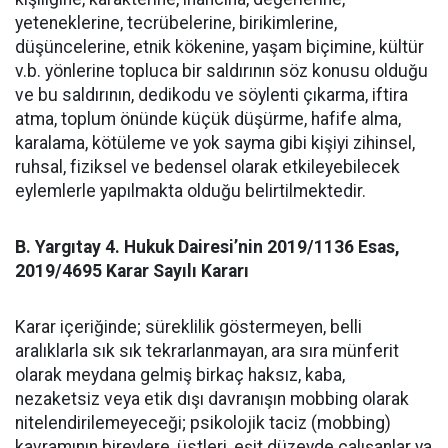
yeteneklerine, tecrübelerine, birikimlerine,
düşüncelerine, etnik kökenine, yaşam biçimine, kültür
v.b. yönlerine topluca bir saldırının söz konusu olduğu
ve bu saldırının, dedikodu ve söylenti çıkarma, iftira
atma, toplum önünde küçük düşürme, hafife alma,
karalama, kötüleme ve yok sayma gibi kişiyi zihinsel,
ruhsal, fiziksel ve bedensel olarak etkileyebilecek
eylemlerle yapılmakta olduğu belirtilmektedir.
B. Yargıtay 4. Hukuk Dairesi’nin 2019/1136 Esas,
2019/4695 Karar Sayılı Kararı
Karar içeriğinde; s
üreklilik göstermeyen, belli
aralıklarla sık sık tekrarlanmayan, ara sıra münferit
olarak meydana gelmiş birkaç haksız, kaba,
nezaketsiz veya etik dışı davranışın
mobbing
olarak
nitelendirilemeyeceği; psikolojik taciz (
mobbing
)
kavramının bireylere, üstleri, eşit düzeyde çalışanlar ya