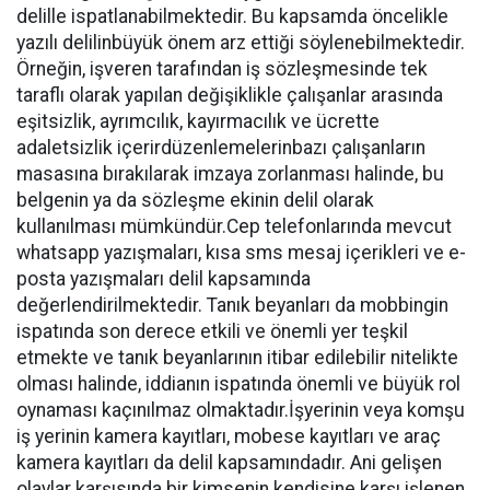
delille ispatlanabilmektedir. Bu kapsamda öncelikle
yazılı delilinbüyük önem arz ettiği söylenebilmektedir.
Örneğin, işveren tarafından iş sözleşmesinde tek
taraflı olarak yapılan değişiklikle çalışanlar arasında
eşitsizlik, ayrımcılık, kayırmacılık ve ücrette
adaletsizlik içerirdüzenlemelerinbazı çalışanların
masasına bırakılarak imzaya zorlanması halinde, bu
belgenin ya da sözleşme ekinin delil olarak
kullanılması mümkündür.Cep telefonlarında mevcut
whatsapp yazışmaları, kısa sms mesaj içerikleri ve e-
posta yazışmaları delil kapsamında
değerlendirilmektedir. Tanık beyanları da mobbingin
ispatında son derece etkili ve önemli yer teşkil
etmekte ve tanık beyanlarının itibar edilebilir nitelikte
olması halinde, iddianın ispatında önemli ve büyük rol
oynaması kaçınılmaz olmaktadır.İşyerinin veya komşu
iş yerinin kamera kayıtları, mobese kayıtları ve araç
kamera kayıtları da delil kapsamındadır. Ani gelişen
olaylar karşısında bir kimsenin kendisine karşı işlenen