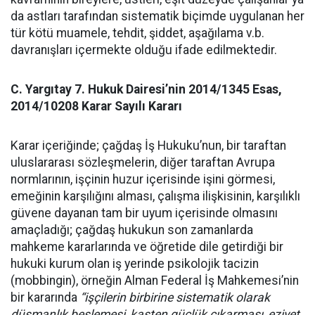
da astları tarafından sistematik biçimde uygulanan her
tür kötü muamele, tehdit, şiddet, aşağılama v.b.
davranışları içermekte olduğu ifade edilmektedir.
C. Yargıtay 7. Hukuk Dairesi’nin 2014/1345 Esas,
2014/10208 Karar Sayılı Kararı
Karar içeriğinde; ç
ağdaş İş Hukuku’nun, bir taraftan
uluslararası sözleşmelerin, diğer taraftan Avrupa
normlarının, işçinin huzur içerisinde işini görmesi,
emeğinin karşılığını alması, çalışma ilişkisinin, karşılıklı
güvene dayanan tam bir uyum içerisinde olmasını
amaçladığı; çağdaş hukukun son zamanlarda
mahkeme kararlarında ve öğretide dile getirdiği bir
hukuki kurum olan iş yerinde psikolojik tacizin
(
mobbingin
), örneğin Alman Federal İş Mahkemesi’nin
bir kararında
“işçilerin birbirine sistematik olarak
düşmanlık beslemesi, kasten güçlük çıkarması, eziyet