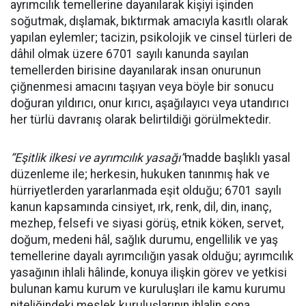
ayrımcılık temellerine dayanılarak kişiyi işinden
soğutmak, dışlamak, bıktırmak amacıyla kasıtlı olarak
yapılan eylemler; tacizin, psikolojik ve cinsel türleri de
dâhil olmak üzere 6701 sayılı kanunda sayılan
temellerden birisine dayanılarak insan onurunun
çiğnenmesi amacını taşıyan veya böyle bir sonucu
doğuran yıldırıcı, onur kırıcı, aşağılayıcı veya utandırıcı
her türlü davranış olarak belirtildiği görülmektedir.
“Eşitlik ilkesi ve ayrımcılık yasağı”
madde başlıklı yasal
düzenleme ile; herkesin, hukuken tanınmış hak ve
hürriyetlerden yararlanmada eşit olduğu; 6701 sayılı
kanun kapsamında cinsiyet, ırk, renk, dil, din, inanç,
mezhep, felsefi ve siyasi görüş, etnik köken, servet,
doğum, medeni hâl, sağlık durumu, engellilik ve yaş
temellerine dayalı ayrımcılığın yasak olduğu; ayrımcılık
yasağının ihlali hâlinde, konuya ilişkin görev ve yetkisi
bulunan kamu kurum ve kuruluşları ile kamu kurumu
niteliğindeki meslek kuruluşlarının ihlalin sona