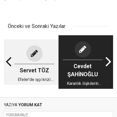
Önceki ve Sonraki Yazılar
Cevdet
Servet TÖZ
ŞAHİNOĞLU
Efeler’de işçi krizi:
Karanlık ilişkilerin
Emeğe saygı, adalete
perde arkası: Ergün
davet!
Poyraz, Çerçioğlu’nu
ifşa ediyor!
YAZIYA
YORUM KAT