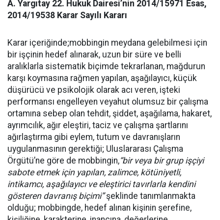
A. Yargıtay 22. Hukuk Dairesi’nin 2014/15971 Esas,
2014/19538 Karar Sayılı Kararı
Karar içeriğinde;mobbingin
meydana gelebilmesi için
bir işçinin hedef alınarak, uzun bir süre ve belli
aralıklarla sistematik biçimde tekrarlanan, mağdurun
karşı koymasına rağmen yapılan, aşağılayıcı, küçük
düşürücü ve psikolojik olarak acı veren, işteki
performansı engelleyen veyahut olumsuz bir çalışma
ortamına sebep olan tehdit, şiddet, aşağılama, hakaret,
ayrımcılık, ağır eleştiri, taciz ve çalışma şartlarını
ağırlaştırma gibi eylem, tutum ve davranışların
uygulanmasının gerektiği; Uluslararası Çalışma
Örgütü’ne göre de
mobbingin,
“bir veya bir grup işçiyi
sabote etmek için yapılan, zalimce, kötüniyetli,
intikamcı, aşağılayıcı ve eleştirici tavırlarla kendini
gösteren davranış biçimi”
şeklinde tanımlanmakta
olduğu; m
obbingde
, hedef alınan kişinin şerefine,
kişiliğine, karakterine, inancına, değerlerine,