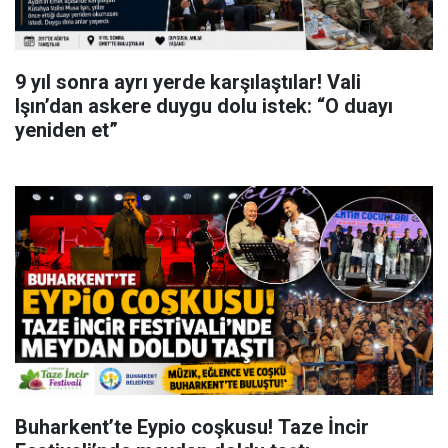
9 yıl sonra ayrı yerde karşılaştılar! Vali
Işın’dan askere duygu dolu istek: “O duayı
yeniden et”
Buharkent’te Eypio coşkusu! Taze İncir