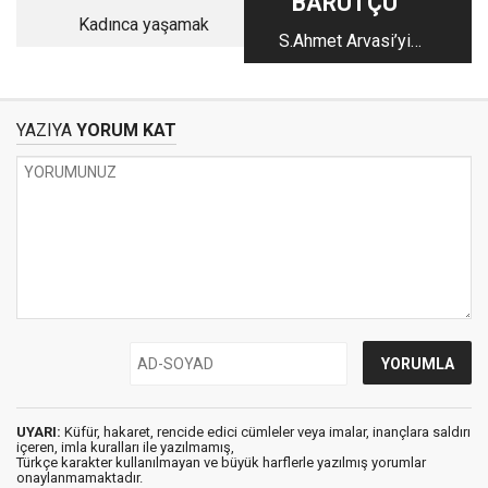
BARUTÇU
Kadınca yaşamak
S.Ahmet Arvasi’yi
anma toplantısı ve
Van intibaları
YAZIYA
YORUM KAT
UYARI:
Küfür, hakaret, rencide edici cümleler veya imalar, inançlara saldırı
içeren, imla kuralları ile yazılmamış,
Türkçe karakter kullanılmayan ve büyük harflerle yazılmış yorumlar
onaylanmamaktadır.