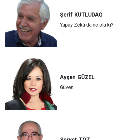
Şerif
KUTLUDAĞ
Yapay Zekâ da ne ola ki?
Ayşen
GÜZEL
Güven
Servet
TÖZ