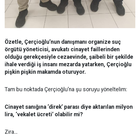
Özetle, Çerçioğlu’nun danışmanı organize suç
örgütü yöneticisi, avukatı cinayet faillerinden
olduğu gerekçesiyle cezaevinde, şaibeli bir şekilde
ihale verdiği iş insanı mezarda yatarken, Çerçioğlu
pişkin pişkin makamda oturuyor.
Tam bu noktada Çerçioğlu’na şu soruyu yöneltelim:
Cinayet sanığına ‘direk’ parası diye aktarılan milyon
lira, ‘vekalet ücreti’ olabilir mi?
Zira…