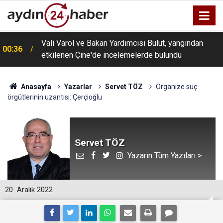
Vali Varol ve Bakan Yardımcısı Bulut, yangından
00:36
etkilenen Çine'de incelemelerde bulundu
Anasayfa
Yazarlar
Servet TÖZ
Organize suç
örgütlerinin uzantısı: Çerçioğlu
Servet TÖZ
Yazarın Tüm Yazıları >
20
Aralık 2022