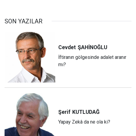
SON YAZILAR
Cevdet
ŞAHİNOĞLU
İftiranın gölgesinde adalet aranır
mı?
Şerif
KUTLUDAĞ
Yapay Zekâ da ne ola ki?