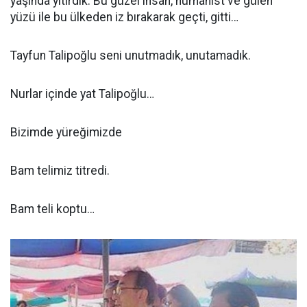
yaşında yitirdik. Bu güzel insan, hümanist ve gülen
yüzü ile bu ülkeden iz bırakarak geçti, gitti…
Tayfun Talipoğlu seni unutmadık, unutamadık.
Nurlar içinde yat Talipoğlu…
Bizimde yüreğimizde
Bam telimiz titredi.
Bam teli koptu…