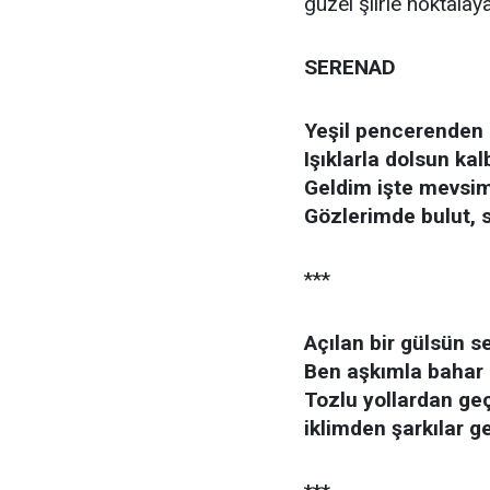
güzel şiirle noktalay
SERENAD
Yeşil pencerenden 
Işıklarla dolsun kal
Geldim işte mevsim
Gözlerimde bulut, 
***
Açılan bir gülsün 
Ben aşkımla bahar 
Tozlu yollardan ge
iklimden şarkılar g