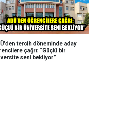
Ü’den tercih döneminde aday
rencilere çağrı: “Güçlü bir
iversite seni bekliyor”