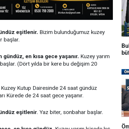
ndüz eşitlenir.
Bizim bulunduğumuz kuzey
r başlar.
Bu
büf
n gündüz, en kısa gece yaşanır.
Kuzey yarım
aşlar. (Dört yılda bir kere bu değişim 20
 Kuzey Kutup Dairesinde 24 saat gündüz
arı Kürede de 24 saat gece yaşanır.
ündüz eşitlenir
. Yaz biter, sonbahar başlar.
Öm
gece, en kısa gündüz.
Kuzey yarım kürede kış