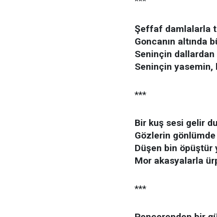
***
Şeffaf damlalarla t
Goncanın altında b
Seninçin dallardan 
Seninçin yasemin, 
***
Bir kuş sesi gelir 
Gözlerin gönlümde 
Düşen bin öpüştür 
Mor akasyalarla ür
***
Pencerenden bir gü