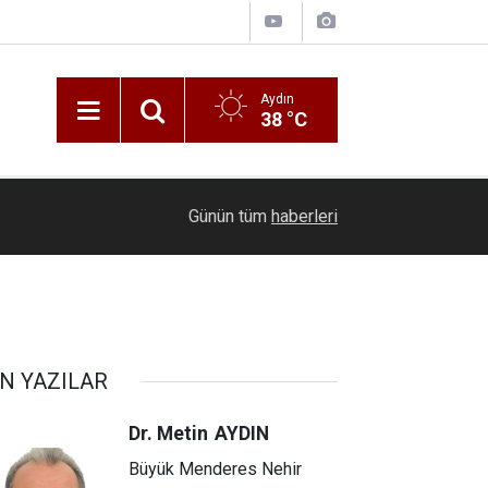
Aydın
38 °C
17:40
Buharkent’in Sarı Lop inciri mobil büfeyle tanıtılı
Günün tüm
haberleri
N YAZILAR
Dr. Metin
AYDIN
Büyük Menderes Nehir