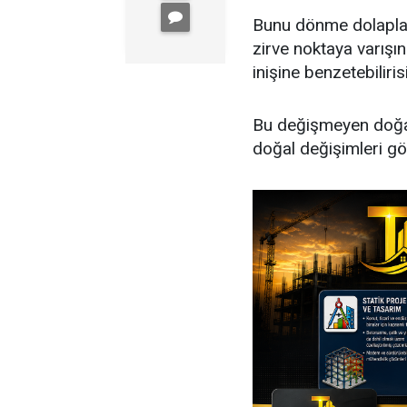
Bunu dönme dolaplar
zirve noktaya varış
inişine benzetebiliris
Bu değişmeyen doğal
doğal değişimleri gö