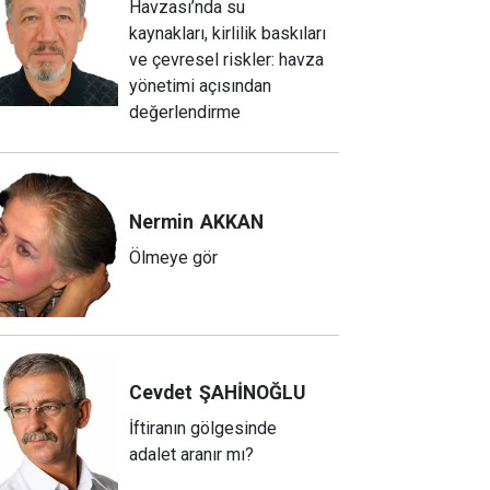
Havzası’nda su
kaynakları, kirlilik baskıları
ve çevresel riskler: havza
yönetimi açısından
değerlendirme
Nermin
AKKAN
Ölmeye gör
Cevdet
ŞAHİNOĞLU
İftiranın gölgesinde
adalet aranır mı?