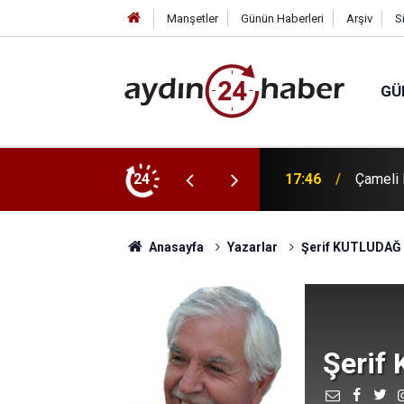
Manşetler
Günün Haberleri
Arşiv
S
GÜ
 rüzgarı
24
17:42
Geri dö
Anasayfa
Yazarlar
Şerif KUTLUDAĞ
Şerif