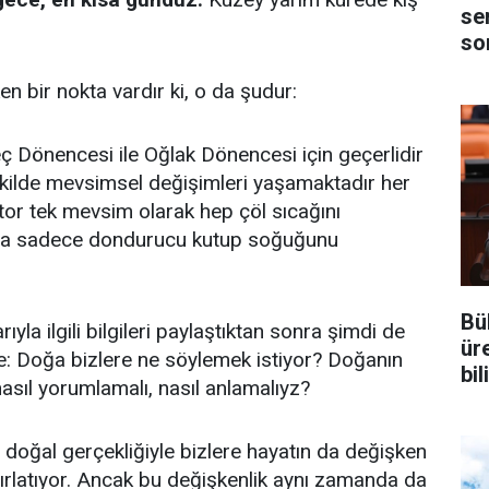
se
son
 bir nokta vardır ki, o da şudur:
 Dönencesi ile Oğlak Dönencesi için geçerlidir
 şekilde mevsimsel değişimleri yaşamaktadır her
tor tek mevsim olarak hep çöl sıcağını
 da sadece dondurucu kutup soğuğunu
Bü
ıyla ilgili bilgileri paylaştıktan sonra şimdi de
üre
e: Doğa bizlere ne söylemek istiyor? Doğanın
bi
nasıl yorumlamalı, nasıl anlamalıyz?
 doğal gerçekliğiyle bizlere hayatın da değişken
ırlatıyor. Ancak bu değişkenlik aynı zamanda da