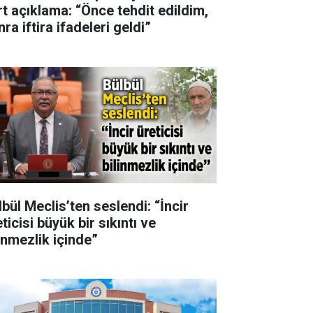
rt açıklama: “Önce tehdit edildim,
ra iftira ifadeleri geldi”
lbül Meclis’ten seslendi: “İncir
ticisi büyük bir sıkıntı ve
linmezlik içinde”