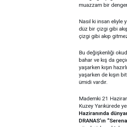
muazzam bir dengeni
Nasıl ki insan eliyle
düz bir çizgi gibi a
çizgi gibi akıp gitmez.
Bu değişkenliği okud
bahar ve kış da geçic
yaşarken kışın hazırl
yaşarken de kışın bi
ümidi vardır.
Mademki 21 Haziran 
Kuzey Yarıkürede ye
Haziranında dünya
DRANAS’ın “Serenad