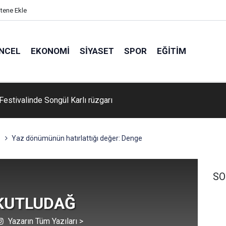
itene Ekle
NCEL
EKONOMI
SIYASET
SPOR
EĞITIM
nüşüm kutusunda kaynak yaparken yangın çıktı
Yaz dönümünün hatırlattığı değer: Denge
SO
 KUTLUDAĞ
Yazarın Tüm Yazıları >