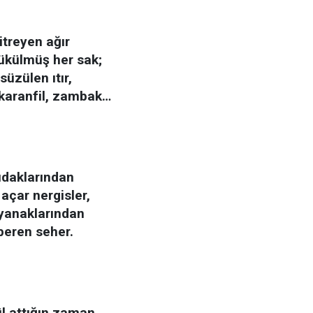
itreyen ağır
ükülmüş her sak;
süzülen ıtır,
karanfil, zambak…
dudaklarından
açar nergisler,
yanaklarından
peren seher.
l attığın zaman