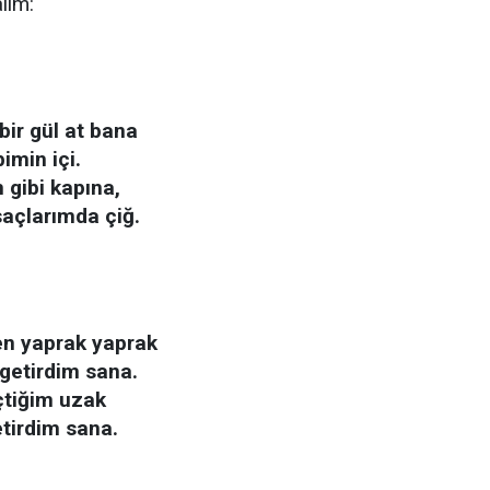
alım:
bir gül at bana
bimin içi.
 gibi kapına,
saçlarımda çiğ.
sen yaprak yaprak
getirdim sana.
çtiğim uzak
etirdim sana.