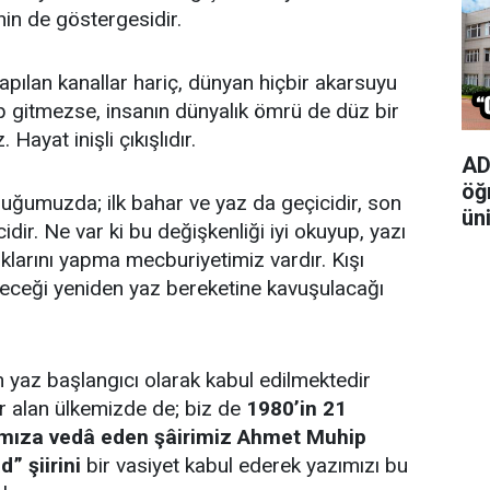
n de göstergesidir.
 yapılan kanallar hariç, dünyan hiçbir akarsuyu
kıp gitmezse, insanın dünyalık ömrü de düz bir
 Hayat inişli çıkışlıdır.
AD
öğ
uğumuzda; ilk bahar ve yaz da geçicidir, son
ün
idir. Ne var ki bu değişkenliği iyi okuyup, yazı
ıklarını yapma mecburiyetimiz vardır. Kışı
teceği yeniden yaz bereketine kavuşulacağı
yaz başlangıcı olarak kabul edilmektedir
r alan ülkemizde de; biz de
1980’in 21
mıza vedâ eden şâirimiz Ahmet Muhip
” şiirini
bir vasiyet kabul ederek yazımızı bu