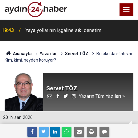
19:43
Yaya yollarının işgaline sıkı denetim
Anasayfa
Yazarlar
Servet TÖZ
Bu okulda silah var:
Kim, kimi, neyden koruyor?
Servet TÖZ
Yazarın Tüm Yazıları >
20
Nisan 2026