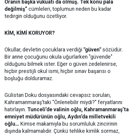
Oranın başka vukuatı da olmuş. Tek konu pala
değilmiş”
cümleleri, toplumun neden bu kadar
tedirgin olduğunu özetliyor.
KİM, KİMİ KORUYOR?
Okullar, devletin çocuklara verdiği
"güven"
sözüdür.
Bir anne çocuğunu okula uğurlarken "güvende"
olduğunu bilmek ister. Eğer o güven zedelenirse,
hiçbir prestijli okul ismi, hiçbir sınav başarısı o
boşluğu dolduramaz.
Gülistan Doku dosyasındaki cevapsız soruları,
Kahramanmaraş’taki "Önlenebilir miydi?" feryatlarını
hatırlayın.
Tunceli’de valinin oğlu, Kahramanmaraş’ta
emniyet müdürünün oğlu, Aydın’da milletvekili
oğlu…
Kimse makamıyla bu sorumluluk zincirinin
dışında kalmamalıdır. Çünkü tehlike kimlik sormaz,