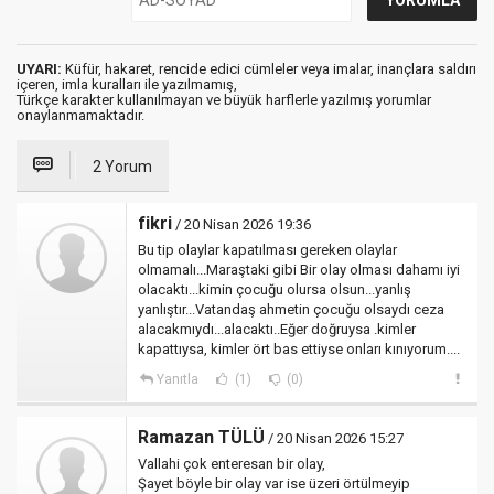
UYARI:
Küfür, hakaret, rencide edici cümleler veya imalar, inançlara saldırı
içeren, imla kuralları ile yazılmamış,
Türkçe karakter kullanılmayan ve büyük harflerle yazılmış yorumlar
onaylanmamaktadır.
2 Yorum
fikri
/ 20 Nisan 2026 19:36
Bu tip olaylar kapatılması gereken olaylar
olmamalı...Maraştaki gibi Bir olay olması dahamı iyi
olacaktı...kimin çocuğu olursa olsun...yanlış
yanlıştır...Vatandaş ahmetin çocuğu olsaydı ceza
alacakmıydı...alacaktı..Eğer doğruysa .kimler
kapattıysa, kimler ört bas ettiyse onları kınıyorum....
Yanıtla
(1)
(0)
Ramazan TÜLÜ
/ 20 Nisan 2026 15:27
Vallahi çok enteresan bir olay,
Şayet böyle bir olay var ise üzeri örtülmeyip