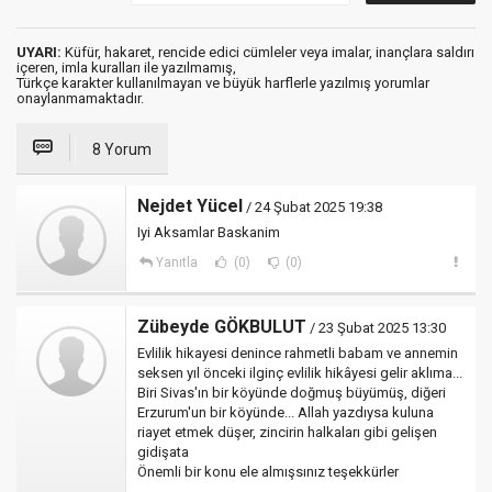
UYARI:
Küfür, hakaret, rencide edici cümleler veya imalar, inançlara saldırı
içeren, imla kuralları ile yazılmamış,
Türkçe karakter kullanılmayan ve büyük harflerle yazılmış yorumlar
onaylanmamaktadır.
8 Yorum
Nejdet Yücel
/ 24 Şubat 2025 19:38
Iyi Aksamlar Baskanim
Yanıtla
(0)
(0)
Zübeyde GÖKBULUT
/ 23 Şubat 2025 13:30
Evlilik hikayesi denince rahmetli babam ve annemin
seksen yıl önceki ilginç evlilik hikâyesi gelir aklıma...
Biri Sivas'ın bir köyünde doğmuş büyümüş, diğeri
Erzurum'un bir köyünde... Allah yazdıysa kuluna
riayet etmek düşer, zincirin halkaları gibi gelişen
gidişata
Önemli bir konu ele almışsınız teşekkürler