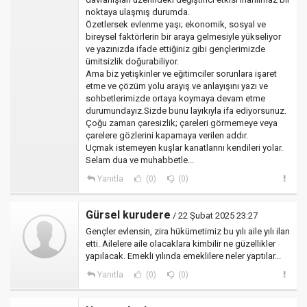
noktaya ulaşmış durumda.
Özetlersek evlenme yaşı; ekonomik, sosyal ve
bireysel faktörlerin bir araya gelmesiyle yükseliyor
ve yazınızda ifade ettiğiniz gibi gençlerimizde
ümitsizlik doğurabiliyor.
Ama biz yetişkinler ve eğitimciler sorunlara işaret
etme ve çözüm yolu arayış ve anlayışını yazı ve
sohbetlerimizde ortaya koymaya devam etme
durumundayız.Sizde bunu layıkıyla ifa ediyorsunuz.
Çoğu zaman çaresizlik; çareleri görmemeye veya
çarelere gözlerini kapamaya verilen addır.
Uçmak istemeyen kuşlar kanatlarını kendileri yolar.
Selam dua ve muhabbetle...
Yanıtla
(0)
(0)
Gürsel kurudere
/ 22 Şubat 2025 23:27
Gençler evlensin, zira hükümetimiz bu yılı aile yılı ilan
etti. Ailelere aile olacaklara kimbilir ne güzellikler
yapılacak. Emekli yılında emeklilere neler yaptılar...
Yanıtla
(0)
(0)