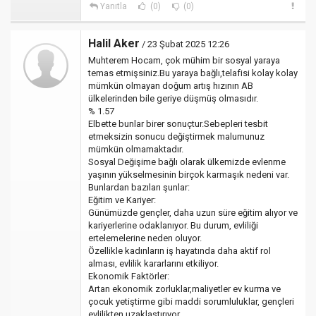
Yanıtla
(0)
(0)
Halil Aker
/ 23 Şubat 2025 12:26
Muhterem Hocam, çok mühim bir sosyal yaraya
temas etmişsiniz.Bu yaraya bağlı,telafisi kolay kolay
mümkün olmayan doğum artış hızının AB
ülkelerinden bile geriye düşmüş olmasıdır.
% 1.57
Elbette bunlar birer sonuçtur.Sebepleri tesbit
etmeksizin sonucu değiştirmek malumunuz
mümkün olmamaktadır.
Sosyal Değişime bağlı olarak ülkemizde evlenme
yaşının yükselmesinin birçok karmaşık nedeni var.
Bunlardan bazıları şunlar:
Eğitim ve Kariyer:
Günümüzde gençler, daha uzun süre eğitim alıyor ve
kariyerlerine odaklanıyor. Bu durum, evliliği
ertelemelerine neden oluyor.
Özellikle kadınların iş hayatında daha aktif rol
alması, evlilik kararlarını etkiliyor.
Ekonomik Faktörler:
Artan ekonomik zorluklar,maliyetler ev kurma ve
çocuk yetiştirme gibi maddi sorumluluklar, gençleri
evlilikten uzaklaştırıyor.