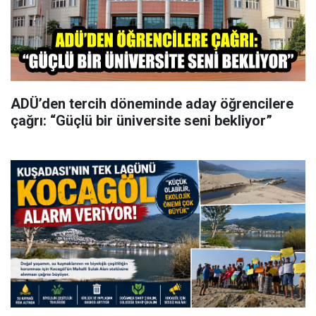
ADÜ’den tercih döneminde aday öğrencilere
çağrı: “Güçlü bir üniversite seni bekliyor”