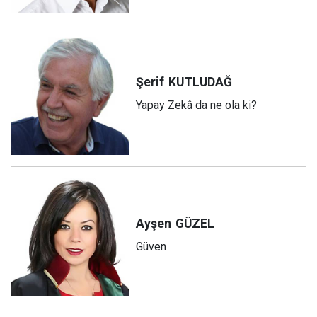
Şerif
KUTLUDAĞ
Yapay Zekâ da ne ola ki?
Ayşen
GÜZEL
Güven