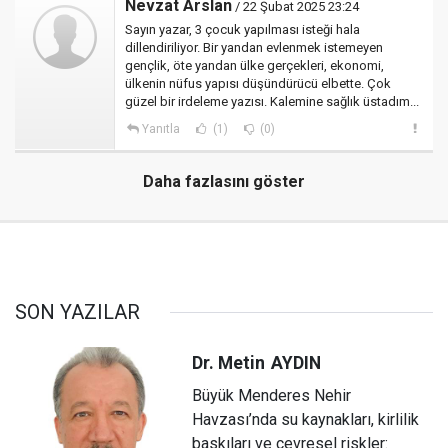
Nevzat Arslan
/ 22 Şubat 2025 23:24
Sayın yazar, 3 çocuk yapılması isteği hala
dillendiriliyor. Bir yandan evlenmek istemeyen
gençlik, öte yandan ülke gerçekleri, ekonomi,
ülkenin nüfus yapısı düşündürücü elbette. Çok
güzel bir irdeleme yazısı. Kalemine sağlık üstadım...
Yanıtla
(1)
(0)
Daha fazlasını göster
SON YAZILAR
Dr. Metin
AYDIN
Büyük Menderes Nehir
Havzası’nda su kaynakları, kirlilik
baskıları ve çevresel riskler: