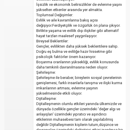
İşsizlik ve ekonomik belirsizlikler de evlenme yaşını
yükselten etkenler arasında yer almakta.
Toplumsal Değişimler:
Evlilik ve aile kavramlarına bakış açısı
değişiyor.Ferdiyetçilik ve özgürlük ön plana çıkıyor.
Birlikte yaşama ve evlilik dışı ilişkiler gibi alternatif
hayat tarzları maalesef yaygınlaşıyor.
Bireysel Beklentiler:
Gençler, evlilikten daha yüksek beklentilere sahip.
Doğru eş bulma ve evliliğe hazır hissetme gibi
psikolojik faktörler önem kazanıyor.
Boşanma oranlarının yüksekliği, evlilik konusunda
daha temkinli davranılmasına neden oluyor.
Şehirleşme:
Şehirleşme ile beraber, bireylerin sosyal çevrelerinin
genişlemesi, farklı insanlarla tanışma ve ilişki kurma
imkanlarının artması, evlenme yaşının
yükselmesinde etkili oluyor.
Dijitalleşme:
Dijitalleşmenin olumlu etkileri yanında ülkemizde ve
dünyada özellikle gençler üzerindeki 'değer algı ve
anlayışları' üzerindeki yıpratıcı ve aşındırıcı
etkilerinin muhasebesi tam olarak yapılabilmiş
değildir Dijitalleşmenin kişilerin tutum,düşünce ve
davranışları üzerindeki değiştirici etkisi inanılmaz bir