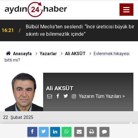
Bülbül Meclis’ten seslendi: “İncir üreticisi büyük bir
16:21
sıkıntı ve bilinmezlik içinde”
Anasayfa
Yazarlar
Ali AKSÜT
Evlenmek hikayesi
bitti mi?
Ali AKSÜT
Yazarın Tüm Yazıları >
22
Şubat 2025