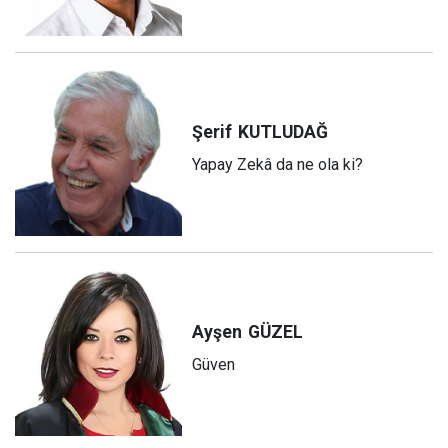
Şerif
KUTLUDAĞ
Yapay Zekâ da ne ola ki?
Ayşen
GÜZEL
Güven