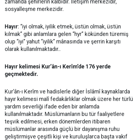
zamanda şehirlerin kalbidir. İletişim merkezidir,
sosyalleşme merkezidir.
Hayır
: “iyi olmak, iyilik etmek, üstün olmak, üstün
kılmak” gibi anlamlara gelen “hyr” kökünden türemiş
olup “iyi” yahut “iyilik” mânasında ve şerrin karşıtı
olarak kullanılmaktadır..
Hayır kelimesi Kur’ân-ı Kerîm’de 176 yerde
geçmektedir.
Kur’ân-ı Kerîm ve hadislerle diğer İslâmî kaynaklarda
hayır kelimesi malî fedakârlıklar olmak üzere her türlü
yardım severliği ifade eden bir anlamda
kullanılmaktadır. Müslümanların bu tür faaliyetlere
teşvik edilmesi, erken dönemlerden itibaren
müslümanlar arasında güçlü bir dayanışma ruhu
geliştirmişve çeşitli kişi ve kuruluşlarca başta vakıf