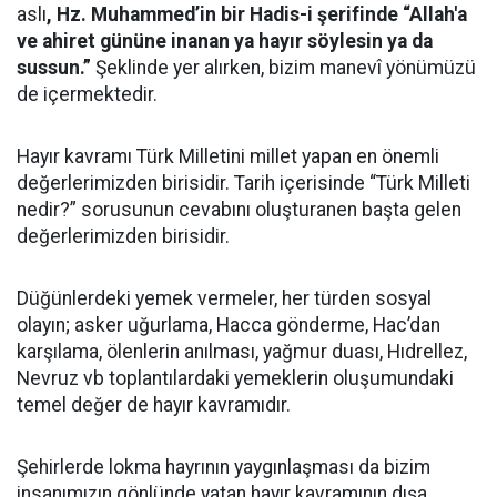
aslı
, Hz. Muhammed’in bir Hadis-i şerifinde “Allah'a
ve ahiret gününe inanan ya hayır söylesin ya da
sussun.”
Şeklinde yer alırken, bizim manevî yönümüzü
de içermektedir.
Hayır kavramı Türk Milletini millet yapan en önemli
değerlerimizden birisidir. Tarih içerisinde “Türk Milleti
nedir?” sorusunun cevabını oluşturanen başta gelen
değerlerimizden birisidir.
Düğünlerdeki yemek vermeler, her türden sosyal
olayın; asker uğurlama, Hacca gönderme, Hac’dan
karşılama, ölenlerin anılması, yağmur duası, Hıdrellez,
Nevruz vb toplantılardaki yemeklerin oluşumundaki
temel değer de hayır kavramıdır.
Şehirlerde lokma hayrının yaygınlaşması da bizim
insanımızın gönlünde yatan hayır kavramının dışa