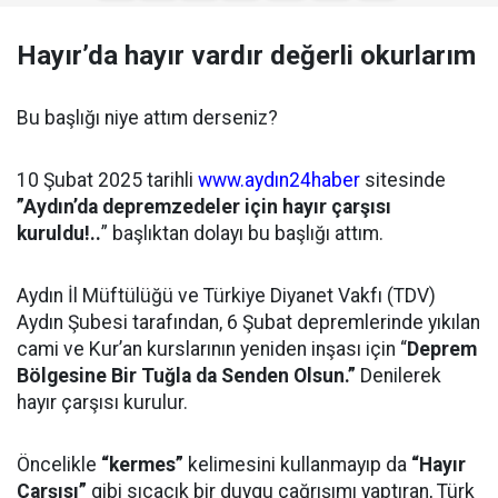
Hayır’da hayır vardır değerli okurlarım
Bu başlığı niye attım derseniz?
10 Şubat 2025 tarihli
www.aydın24haber
sitesinde
”Aydın’da depremzedeler için hayır çarşısı
kuruldu!..
” başlıktan dolayı bu başlığı attım.
Aydın İl Müftülüğü ve Türkiye Diyanet Vakfı (TDV)
Aydın Şubesi tarafından, 6 Şubat depremlerinde yıkılan
cami ve Kur’an kurslarının yeniden inşası için “
Deprem
Bölgesine Bir Tuğla da Senden Olsun.”
Denilerek
hayır çarşısı kurulur.
Öncelikle
“kermes”
kelimesini kullanmayıp da
“Hayır
Çarşısı”
gibi sıcacık bir duygu çağrışımı yaptıran, Türk