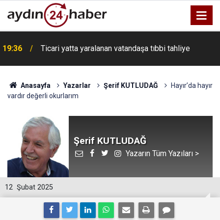
19:36
Ticari yatta yaralanan vatandaşa tıbbi tahliye
Anasayfa
Yazarlar
Şerif KUTLUDAĞ
Hayır’da hayır
vardır değerli okurlarım
Şerif KUTLUDAĞ
Yazarın Tüm Yazıları >
12
Şubat 2025