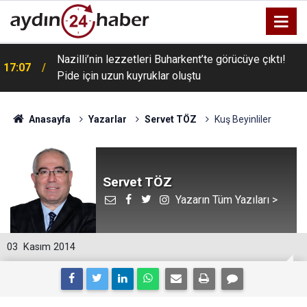
Nazilli’nin lezzetleri Buharkent’te görücüye çıktı!
17:07
Pide için uzun kuyruklar oluştu
Anasayfa
Yazarlar
Servet TÖZ
Kuş Beyinliler
Servet TÖZ
Yazarın Tüm Yazıları >
03
Kasım 2014