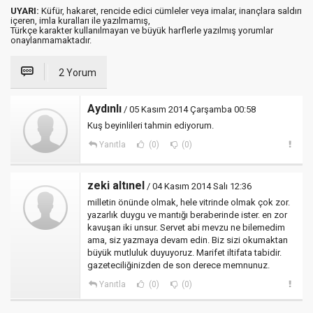
UYARI:
Küfür, hakaret, rencide edici cümleler veya imalar, inançlara saldırı
içeren, imla kuralları ile yazılmamış,
Türkçe karakter kullanılmayan ve büyük harflerle yazılmış yorumlar
onaylanmamaktadır.
2 Yorum
Aydınlı
/ 05 Kasım 2014 Çarşamba 00:58
Kuş beyinlileri tahmin ediyorum.
Yanıtla
(0)
(0)
zeki altınel
/ 04 Kasım 2014 Salı 12:36
milletin önünde olmak, hele vitrinde olmak çok zor.
yazarlık duygu ve mantığı beraberinde ister. en zor
kavuşan iki unsur. Servet abi mevzu ne bilemedim
ama, siz yazmaya devam edin. Biz sizi okumaktan
büyük mutluluk duyuyoruz. Marifet iltifata tabidir.
gazeteciliğinizden de son derece memnunuz.
Yanıtla
(0)
(0)