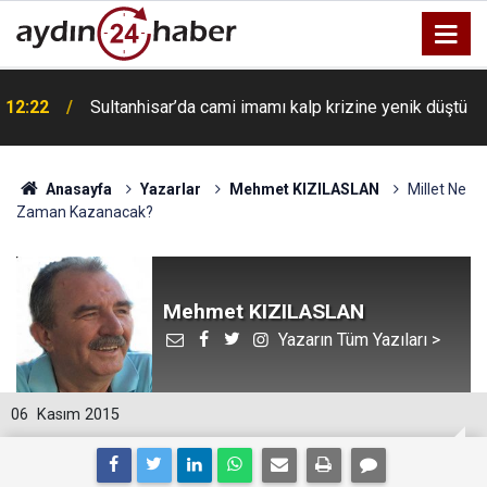
12:22
Sultanhisar’da cami imamı kalp krizine yenik düştü
Anasayfa
Yazarlar
Mehmet KIZILASLAN
Millet Ne
Zaman Kazanacak?
Mehmet KIZILASLAN
Yazarın Tüm Yazıları >
06
Kasım 2015